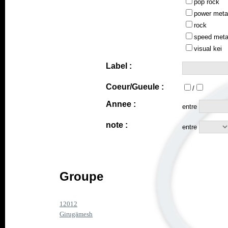
pop rock
power meta
rock
speed meta
visual kei
Label :
Coeur/Gueule :
/
Annee :
entre
note :
entre
Groupe
12012
Girugämesh