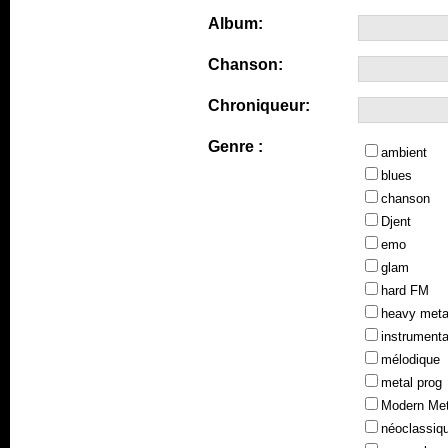
Album:
Chanson:
Chroniqueur:
Genre :
ambient
blues
chanson
Djent
emo
glam
hard FM
heavy meta
instrumenta
mélodique
metal prog
Modern Met
néoclassiq