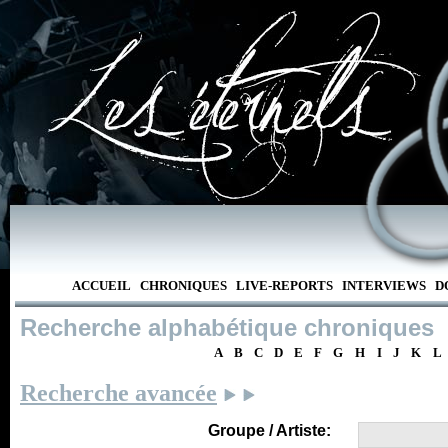
ACCUEIL
CHRONIQUES
LIVE-REPORTS
INTERVIEWS
D
Recherche alphabétique chroniques
A
B
C
D
E
F
G
H
I
J
K
L
Recherche avancée
Groupe / Artiste: