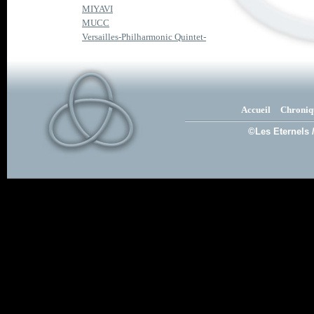
MIYAVI
MUCC
Versailles-Philharmonic Quintet-
Accueil
Chroniq
©Les Eternels 