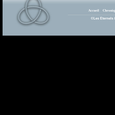
Accueil
Chroniq
©Les Eternels 