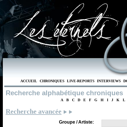
ACCUEIL
CHRONIQUES
LIVE-REPORTS
INTERVIEWS
D
Recherche alphabétique chroniques
A
B
C
D
E
F
G
H
I
J
K
L
Recherche avancée
Groupe / Artiste: