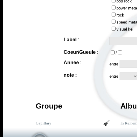
pop rock
power meta
rock
speed meta
visual kei
Label :
Coeur/Gueule :
/
Annee :
entre
note :
entre
Groupe
Albu
Capillary
In Remem