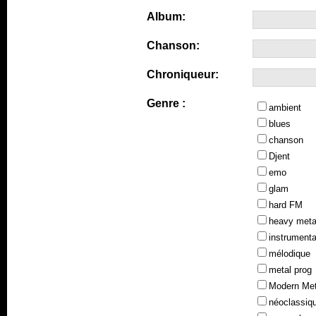
Album:
Chanson:
Chroniqueur:
Genre :
ambient
blues
chanson
Djent
emo
glam
hard FM
heavy meta
instrumenta
mélodique
metal prog
Modern Met
néoclassiq