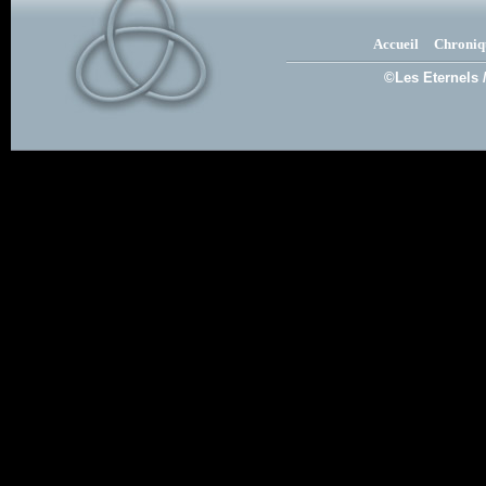
Accueil
Chroniq
©Les Eternels 