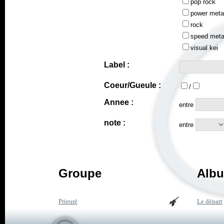
pop rock
power meta
rock
speed meta
visual kei
Label :
Coeur/Gueule :
/
Annee :
entre
note :
entre
Groupe
Albu
Prieuré
Le départ