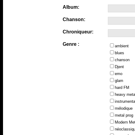
Album:
Chanson:
Chroniqueur:
Genre :
ambient
blues
chanson
Djent
emo
glam
hard FM
heavy meta
instrumenta
mélodique
metal prog
Modern Met
néoclassiq