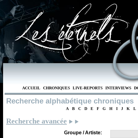
ACCUEIL
CHRONIQUES
LIVE-REPORTS
INTERVIEWS
D
Recherche alphabétique chroniques
A
B
C
D
E
F
G
H
I
J
K
L
Recherche avancée
Groupe / Artiste: