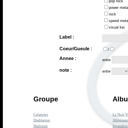
pop rock
power meta
rock
speed meta
visual kei
Label :
Coeur/Gueule :
/
Annee :
entre
note :
entre
Groupe
Albu
Créatures
Le Noir V
Diablation
Allégean
Malenuit
Incandesc