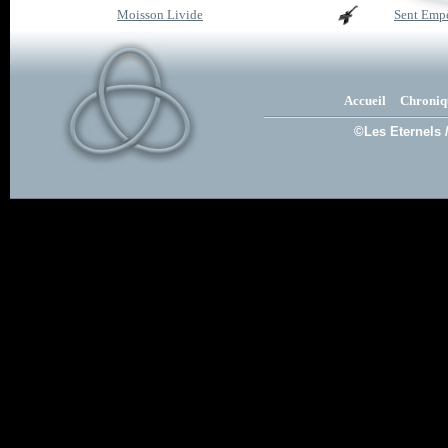
Moisson Livide
Sent Emp
Accueil
Chroniq
©Les Eternels 