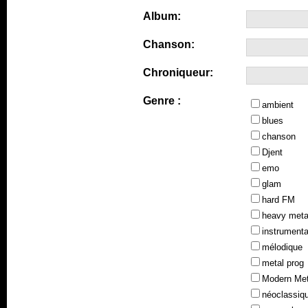
Album:
Chanson:
Chroniqueur:
Genre :
ambient
blues
chanson
Djent
emo
glam
hard FM
heavy meta
instrumenta
mélodique
metal prog
Modern Met
néoclassiq