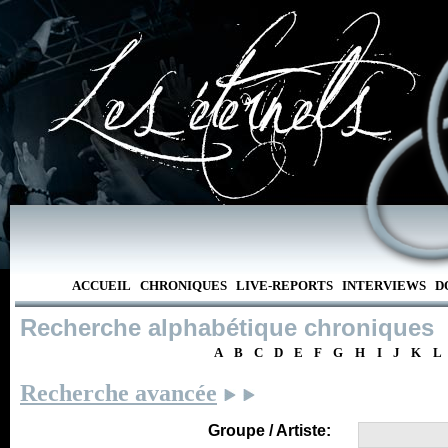
ACCUEIL
CHRONIQUES
LIVE-REPORTS
INTERVIEWS
D
Recherche alphabétique chroniques
A
B
C
D
E
F
G
H
I
J
K
L
Recherche avancée
Groupe / Artiste: