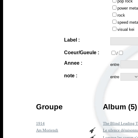
pop rock
power meta
rock
speed meta
visual kei
Label :
Coeur/Gueule :
/
Annee :
entre
note :
entre
Groupe
Album (5)
1914
The Blind Leading T
Ars Moriendi
Le silence déraisonn
Lorsque les coeurs s'