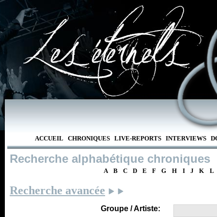
ACCUEIL
CHRONIQUES
LIVE-REPORTS
INTERVIEWS
D
Recherche alphabétique chroniques
A
B
C
D
E
F
G
H
I
J
K
L
Recherche avancée
Groupe / Artiste: