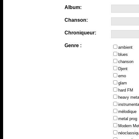
Album:
Chanson:
Chroniqueur:
Genre :
ambient
blues
chanson
Djent
emo
glam
hard FM
heavy meta
instrumenta
mélodique
metal prog
Modern Met
néoclassiq