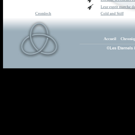
Leur esprit marche da
Cromlech
Cold and Stiff
Accueil
Chroniq
©Les Eternels 