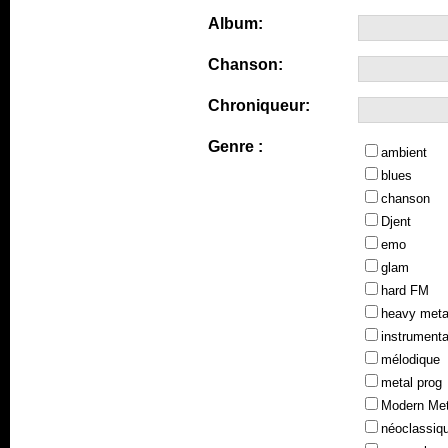
Album:
Chanson:
Chroniqueur:
Genre :
ambient
blues
chanson
Djent
emo
glam
hard FM
heavy meta
instrumenta
mélodique
metal prog
Modern Met
néoclassiq