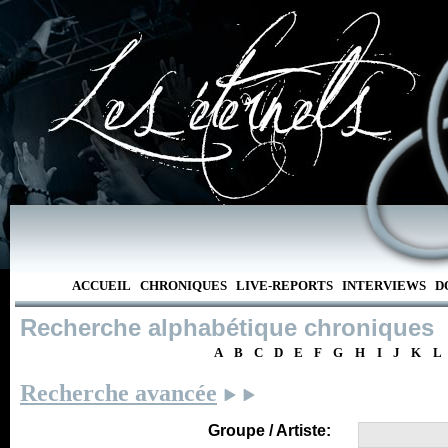
ACCUEIL
CHRONIQUES
LIVE-REPORTS
INTERVIEWS
D
Recherche alphabétique chroniques
A
B
C
D
E
F
G
H
I
J
K
L
Recherche avancée
Groupe / Artiste: