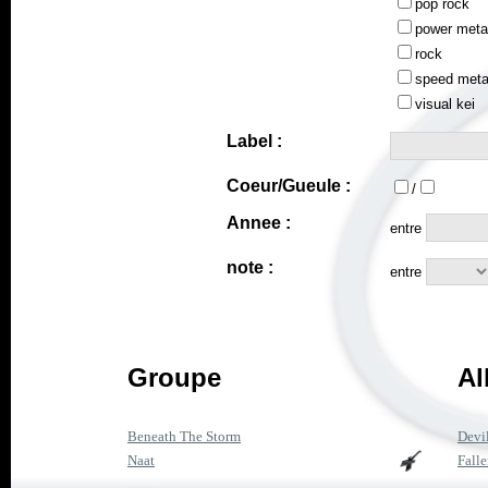
pop rock
power meta
rock
speed meta
visual kei
Label :
Coeur/Gueule :
/
Annee :
entre
note :
entre
Groupe
Al
Beneath The Storm
Devil
Naat
Falle