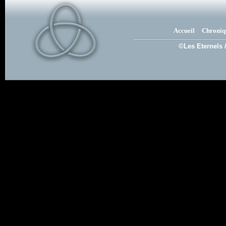
Accueil
Chroniq
©Les Eternels 