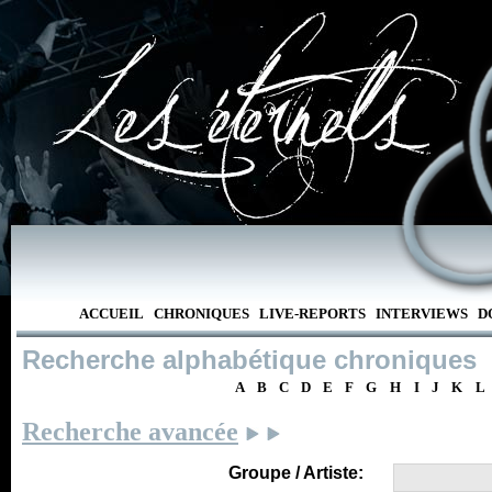
ACCUEIL
CHRONIQUES
LIVE-REPORTS
INTERVIEWS
D
Recherche alphabétique chroniques
A
B
C
D
E
F
G
H
I
J
K
L
Recherche avancée
Groupe / Artiste: