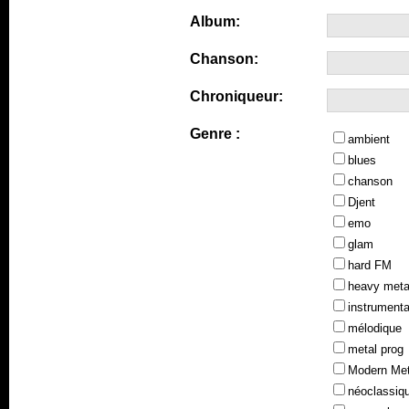
Album:
Chanson:
Chroniqueur:
Genre :
ambient
blues
chanson
Djent
emo
glam
hard FM
heavy meta
instrumenta
mélodique
metal prog
Modern Met
néoclassiq