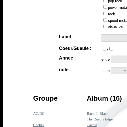
pop rock
power meta
rock
speed meta
visual kei
Label :
Coeur/Gueule :
/
Annee :
entre
note :
entre
Groupe
Album (16)
AC/DC
Back In Black
The Razors Edge
Cactus
Cactus