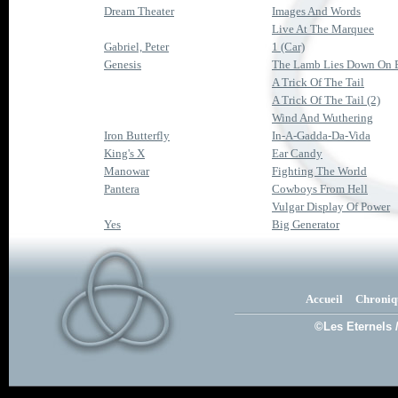
Dream Theater
Images And Words
Live At The Marquee
Gabriel, Peter
1 (Car)
Genesis
The Lamb Lies Down On 
A Trick Of The Tail
A Trick Of The Tail (2)
Wind And Wuthering
Iron Butterfly
In-A-Gadda-Da-Vida
King's X
Ear Candy
Manowar
Fighting The World
Pantera
Cowboys From Hell
Vulgar Display Of Power
Yes
Big Generator
Accueil
Chroniq
©Les Eternels 