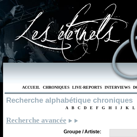
ACCUEIL
CHRONIQUES
LIVE-REPORTS
INTERVIEWS
D
Recherche alphabétique chroniques
A
B
C
D
E
F
G
H
I
J
K
L
Recherche avancée
Groupe / Artiste: