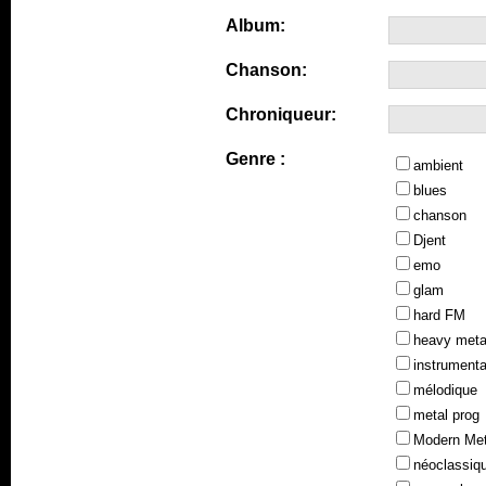
Album:
Chanson:
Chroniqueur:
Genre :
ambient
blues
chanson
Djent
emo
glam
hard FM
heavy meta
instrumenta
mélodique
metal prog
Modern Met
néoclassiq