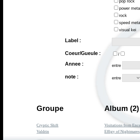
pop rock
power meta
rock
speed meta
visual kei
Label :
Coeur/Gueule :
/
Annee :
entre
note :
entre
Groupe
Album (2)
Cryptic Shift
Visitations from Enc
Valdrin
Effigy of Nightmares