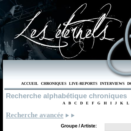
ACCUEIL
CHRONIQUES
LIVE-REPORTS
INTERVIEWS
D
Recherche alphabétique chroniques
A
B
C
D
E
F
G
H
I
J
K
L
Recherche avancée
Groupe / Artiste: