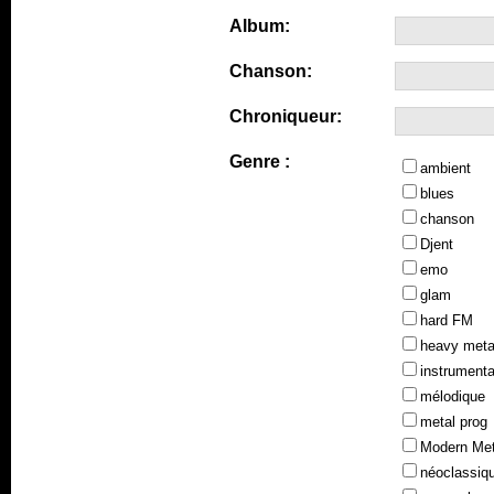
Album:
Chanson:
Chroniqueur:
Genre :
ambient
blues
chanson
Djent
emo
glam
hard FM
heavy meta
instrumenta
mélodique
metal prog
Modern Met
néoclassiq