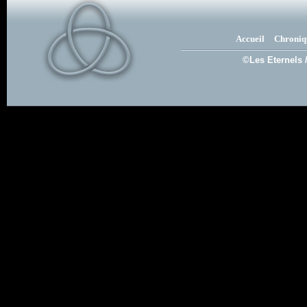
Accueil
Chroniq
©Les Eternels 