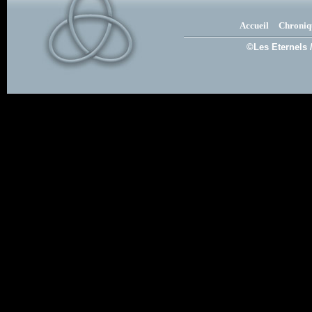
Accueil
Chroniq
©Les Eternels 