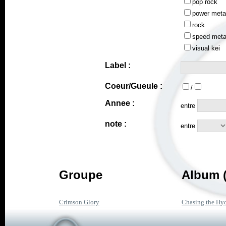
pop rock
power meta
rock
speed meta
visual kei
Label :
Coeur/Gueule :
/
Annee :
entre
note :
entre
Groupe
Album (
Crimson Glory
Chasing the Hy