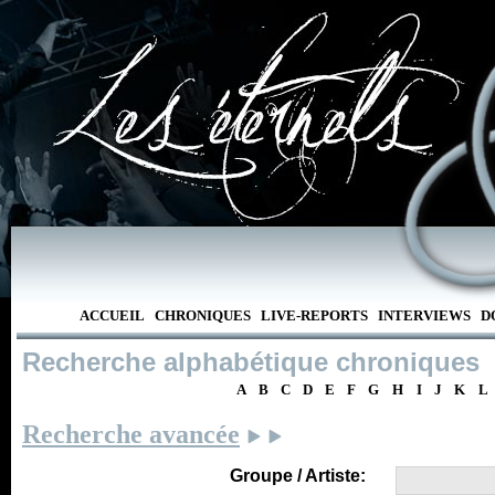
ACCUEIL
CHRONIQUES
LIVE-REPORTS
INTERVIEWS
D
Recherche alphabétique chroniques
A
B
C
D
E
F
G
H
I
J
K
L
Recherche avancée
Groupe / Artiste: