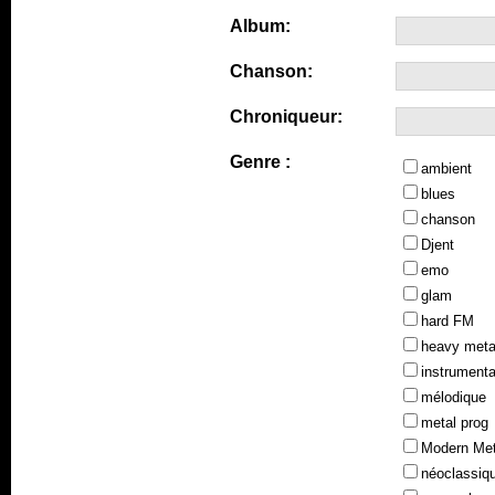
Album:
Chanson:
Chroniqueur:
Genre :
ambient
blues
chanson
Djent
emo
glam
hard FM
heavy meta
instrumenta
mélodique
metal prog
Modern Met
néoclassiq