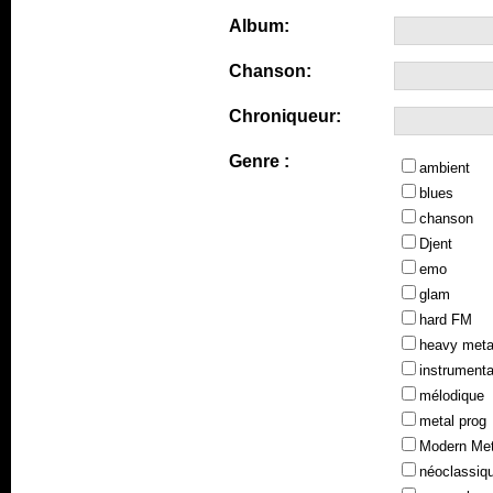
Album:
Chanson:
Chroniqueur:
Genre :
ambient
blues
chanson
Djent
emo
glam
hard FM
heavy meta
instrumenta
mélodique
metal prog
Modern Met
néoclassiq