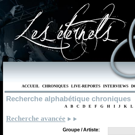
ACCUEIL
CHRONIQUES
LIVE-REPORTS
INTERVIEWS
D
Recherche alphabétique chroniques
A
B
C
D
E
F
G
H
I
J
K
L
Recherche avancée
Groupe / Artiste: