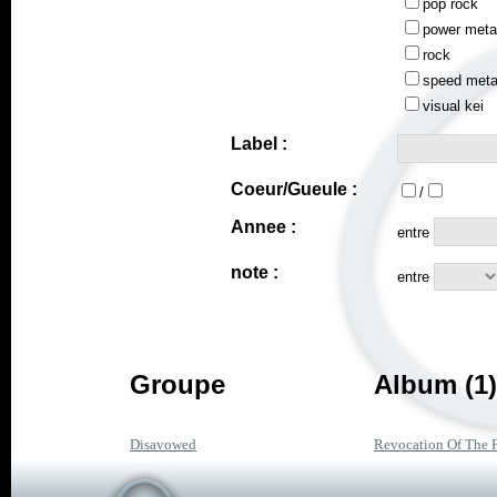
pop rock
power meta
rock
speed meta
visual kei
Label :
Coeur/Gueule :
/
Annee :
entre
note :
entre
Groupe
Album (1)
Disavowed
Revocation Of The F