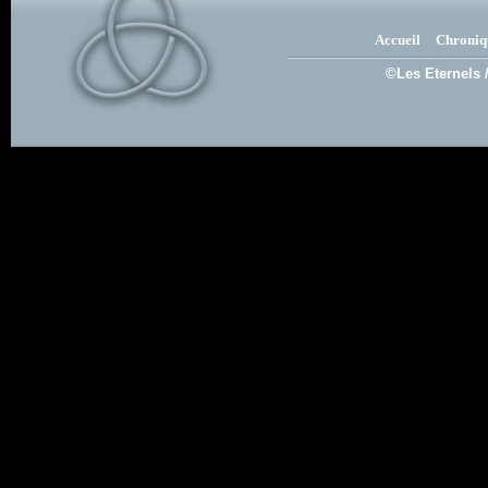
Accueil
Chroniq
©Les Eternels 