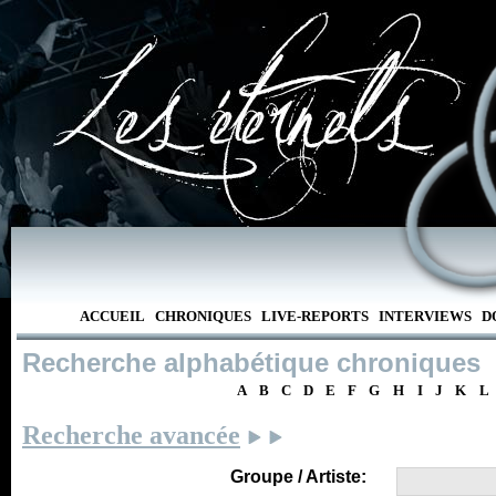
ACCUEIL
CHRONIQUES
LIVE-REPORTS
INTERVIEWS
D
Recherche alphabétique chroniques
A
B
C
D
E
F
G
H
I
J
K
L
Recherche avancée
Groupe / Artiste: