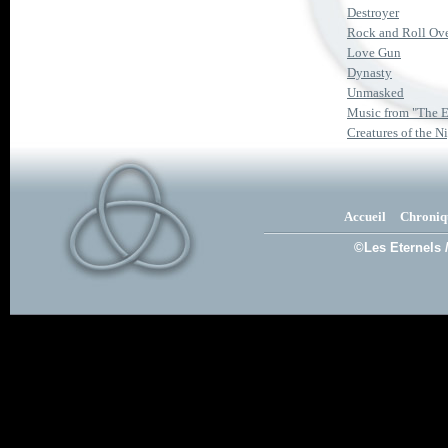
Destroyer
Rock and Roll Ov
Love Gun
Dynasty
Unmasked
Music from "The E
Creatures of the N
Accueil
Chroniq
©Les Eternels 