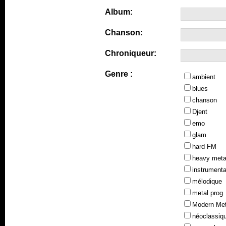
Album:
Chanson:
Chroniqueur:
Genre :
ambient
blues
chanson
Djent
emo
glam
hard FM
heavy meta
instrumenta
mélodique
metal prog
Modern Met
néoclassiq