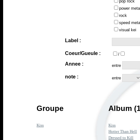
pop rock
power meta
rock
speed meta
visual kei
Label :
Coeur/Gueule :
/
Annee :
entre
note :
entre
Groupe
Album (1
Kiss
Kiss
Hotter Than Hell
Dressed to Kill