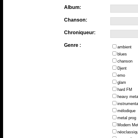
Album:
Chanson:
Chroniqueur:
Genre :
ambient
blues
chanson
Djent
emo
glam
hard FM
heavy meta
instrumenta
mélodique
metal prog
Modern Met
néoclassiq