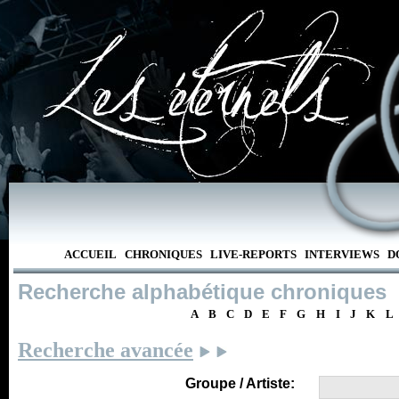
ACCUEIL
CHRONIQUES
LIVE-REPORTS
INTERVIEWS
D
Recherche alphabétique chroniques
A
B
C
D
E
F
G
H
I
J
K
L
Recherche avancée
Groupe / Artiste: