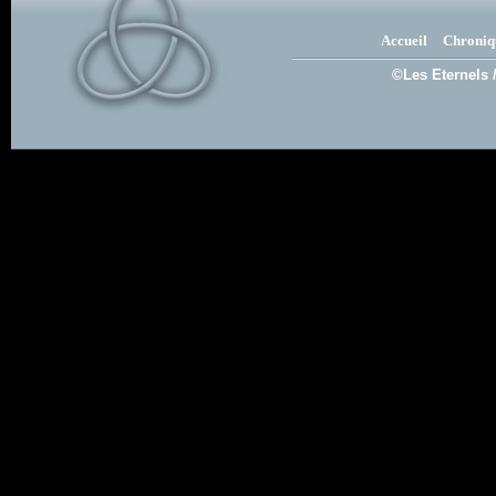
Accueil
Chroniq
©Les Eternels 