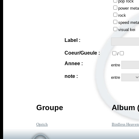
pop rock
power meta
rock
speed meta
visual kei
Label :
Coeur/Gueule :
/
Annee :
entre
note :
entre
Groupe
Album (
Oprich
Birdless Heaven