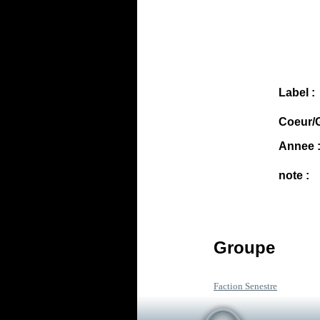
Label :
Coeur/G
Annee 
note :
Groupe
Faction Senestre