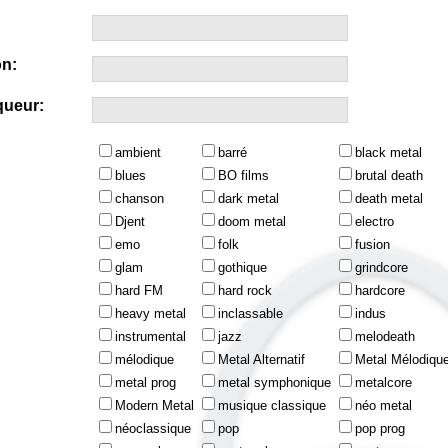
n:
queur:
ambient
barré
black metal
blues
BO films
brutal death
chanson
dark metal
death metal
Djent
doom metal
electro
emo
folk
fusion
glam
gothique
grindcore
hard FM
hard rock
hardcore
heavy metal
inclassable
indus
instrumental
jazz
melodeath
mélodique
Metal Alternatif
Metal Mélodiqu
metal prog
metal symphonique
metalcore
Modern Metal
musique classique
néo metal
néoclassique
pop
pop prog