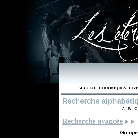
ACCUEIL
CHRONIQUES
LIV
Recherche alphabéti
A
B
C
Recherche avancée
Groupe /