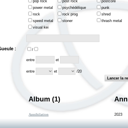
pop rock
post rock
postcore
power metal
psychédélique
punk
rock
rock prog
shred
speed metal
stoner
thrash metal
visual kei
ueule :
/
:
entre
et
entre
et
/20
Album (1)
Ann
Annihilation
2023