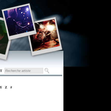
T
Y
Z
#