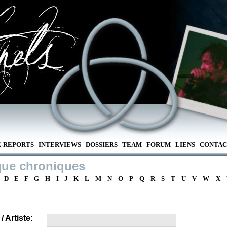
E-REPORTS
INTERVIEWS
DOSSIERS
TEAM
FORUM
LIENS
CONTAC
que chroniques
D
E
F
G
H
I
J
K
L
M
N
O
P
Q
R
S
T
U
V
W
X
 Artiste: