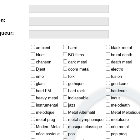
n:
queur:
ambient
barré
black metal
blues
BO films
brutal death
chanson
dark metal
death metal
Djent
doom metal
electro
emo
folk
fusion
glam
gothique
grindcore
hard FM
hard rock
hardcore
heavy metal
inclassable
indus
instrumental
jazz
melodeath
mélodique
Metal Alternatif
Metal Mélodiqu
metal prog
metal symphonique
metalcore
Modern Metal
musique classique
néo metal
néoclassique
pop
pop prog