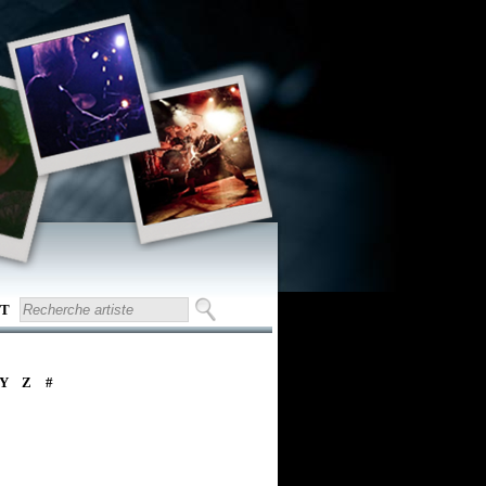
T
Y
Z
#