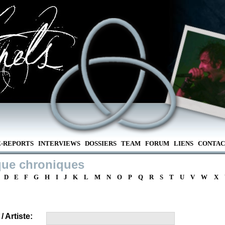
E-REPORTS
INTERVIEWS
DOSSIERS
TEAM
FORUM
LIENS
CONTAC
que chroniques
D
E
F
G
H
I
J
K
L
M
N
O
P
Q
R
S
T
U
V
W
X
 Artiste: