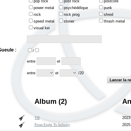
pop rock
post rock
postcore
power metal
psychédélique
punk
rock
rock prog
shred
speed metal
stoner
thrash metal
visual kei
ueule :
/
:
entre
et
entre
et
/20
Album (2)
An
VII
2023
From Eight To Infinity
2025