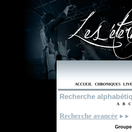
ACCUEIL
CHRONIQUES
LIV
Recherche alphabéti
A
B
C
Recherche avancée
Groupe /