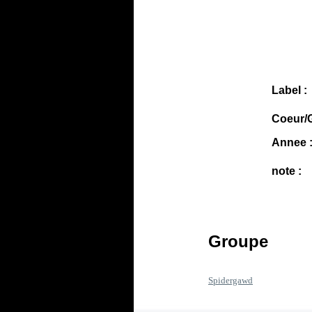
Label :
Coeur/G
Annee 
note :
Groupe
Spidergawd