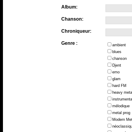
Album:
Chanson:
Chroniqueur:
Genre :
ambient
blues
chanson
Djent
emo
glam
hard FM
heavy meta
instrumenta
mélodique
metal prog
Modern Met
néoclassiq