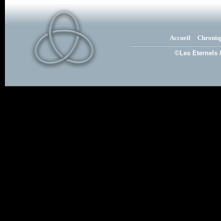
Accueil
Chroniq
©Les Eternels 