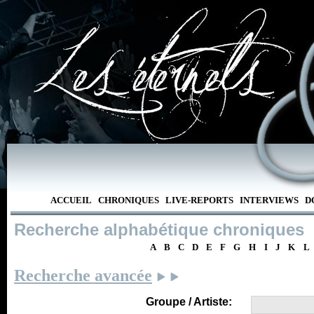
ACCUEIL
CHRONIQUES
LIVE-REPORTS
INTERVIEWS
D
Recherche alphabétique chroniques
A
B
C
D
E
F
G
H
I
J
K
L
Recherche avancée
Groupe / Artiste: