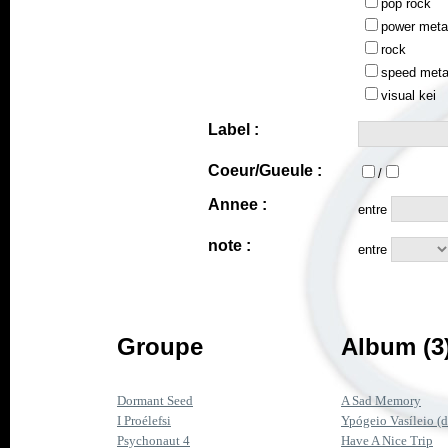
pop rock
power meta
rock
speed meta
visual kei
Label :
Coeur/Gueule :
/
Annee :
entre
note :
entre
Groupe
Album (3
Dormant Seed
A Sad Memory
I Proélefsi
Ypógeio Vasíleio (
Psychonaut 4
Have A Nice Trip