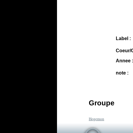
Label :
Coeur/G
Annee 
note :
Groupe
Hegemon