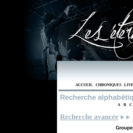
ACCUEIL
CHRONIQUES
LIV
Recherche alphabéti
A
B
C
Recherche avancée
Groupe /