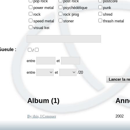
pop rock
post rock
postcore
power metal
psychédélique
punk
rock
rock prog
shred
speed metal
stoner
thrash metal
visual kei
ueule :
/
:
entre
et
entre
et
/20
Album (1)
Ann
By this, I Conquer
2002