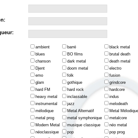
n:
queur:
ambient
barré
black metal
blues
BO films
brutal death
chanson
dark metal
death metal
Djent
doom metal
electro
emo
folk
fusion
glam
gothique
grindcore
hard FM
hard rock
hardcore
heavy metal
inclassable
indus
instrumental
jazz
melodeath
mélodique
Metal Alternatif
Metal Mélodiqu
metal prog
metal symphonique
metalcore
Modern Metal
musique classique
néo metal
néoclassique
pop
pop prog