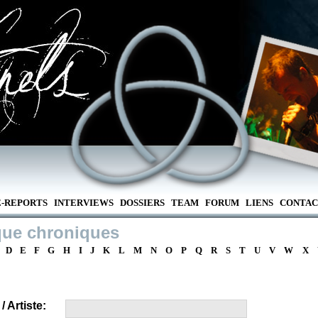
E-REPORTS
INTERVIEWS
DOSSIERS
TEAM
FORUM
LIENS
CONTAC
que chroniques
D
E
F
G
H
I
J
K
L
M
N
O
P
Q
R
S
T
U
V
W
X
 Artiste: