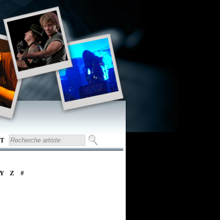
T
Y
Z
#