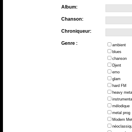
Album:
Chanson:
Chroniqueur:
Genre :
ambient
blues
chanson
Djent
emo
glam
hard FM
heavy meta
instrumenta
mélodique
metal prog
Modern Met
néoclassiq