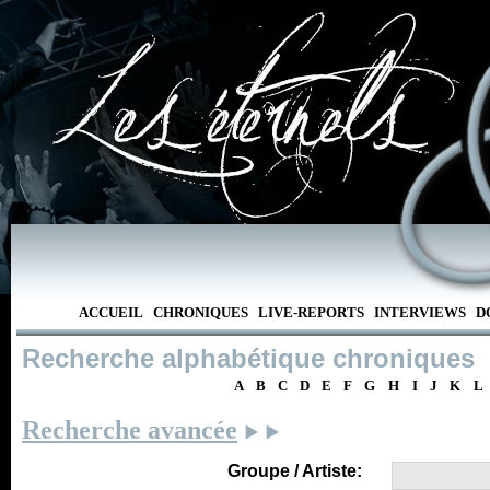
ACCUEIL
CHRONIQUES
LIVE-REPORTS
INTERVIEWS
D
Recherche alphabétique chroniques
A
B
C
D
E
F
G
H
I
J
K
L
Recherche avancée
Groupe / Artiste: