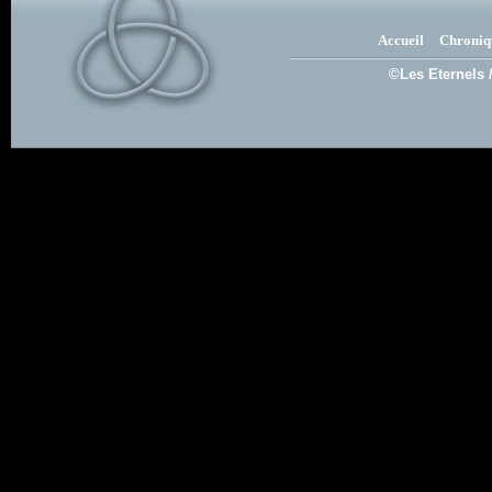
Accueil
Chroniq
©Les Eternels 