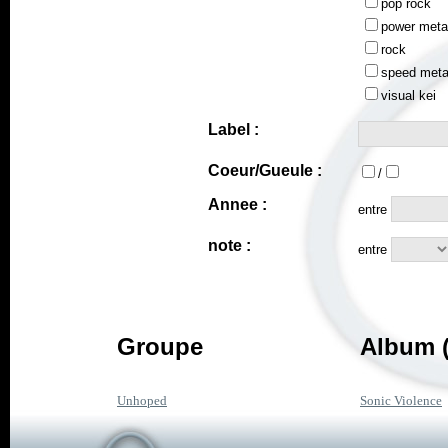
pop rock
power meta
rock
speed meta
visual kei
Label :
Coeur/Gueule :
/
Annee :
entre
note :
entre
Groupe
Album (
Unhoped
Sonic Violence