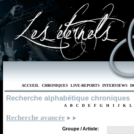
ACCUEIL
CHRONIQUES
LIVE-REPORTS
INTERVIEWS
D
Recherche alphabétique chroniques
A
B
C
D
E
F
G
H
I
J
K
L
Recherche avancée
Groupe / Artiste: