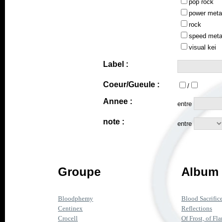
pop rock
power meta
rock
speed meta
visual kei
Label :
Coeur/Gueule :
/
Annee :
entre
note :
entre
Groupe
Album 
Bloodphemy
Blood Sacrific
Centinex
Reflections
Crocell
Of Frost, of Fl