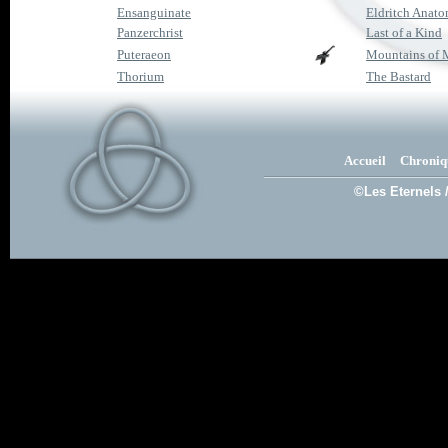
Ensanguinate
Eldritch Anat
Panzerchrist
Last of a Kind
Puteraeon
Mountains of 
Thorium
The Bastard
Accueil
Chroniq
©Les Eternels 