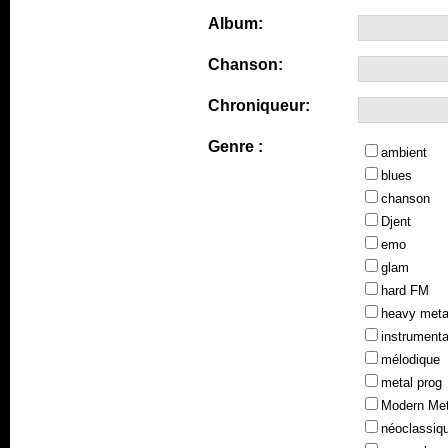
Album:
Chanson:
Chroniqueur:
Genre :
ambient
blues
chanson
Djent
emo
glam
hard FM
heavy meta
instrumenta
mélodique
metal prog
Modern Met
néoclassiq