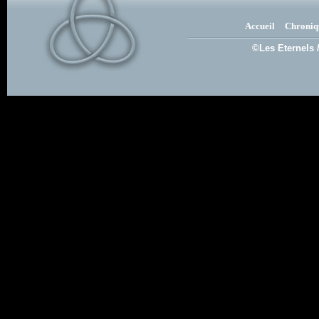
Accueil
Chroniq
©Les Eternels 