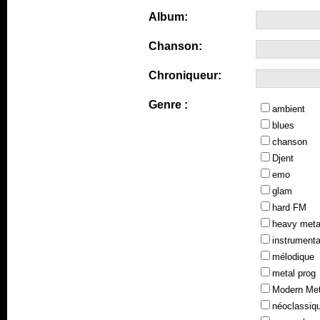
Album:
Chanson:
Chroniqueur:
Genre :
ambient
blues
chanson
Djent
emo
glam
hard FM
heavy meta
instrumenta
mélodique
metal prog
Modern Met
néoclassiq