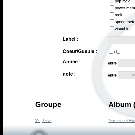
pop rock
power meta
rock
speed meta
visual kei
Label :
Coeur/Gueule :
/
Annee :
entre
note :
entre
Groupe
Album (
Vai, Steve
Passion and War