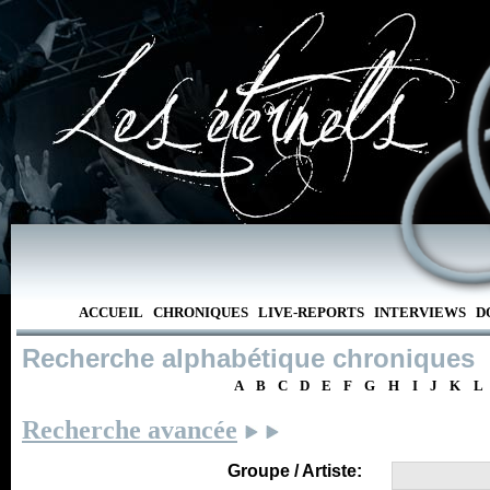
ACCUEIL
CHRONIQUES
LIVE-REPORTS
INTERVIEWS
D
Recherche alphabétique chroniques
A
B
C
D
E
F
G
H
I
J
K
L
Recherche avancée
Groupe / Artiste: