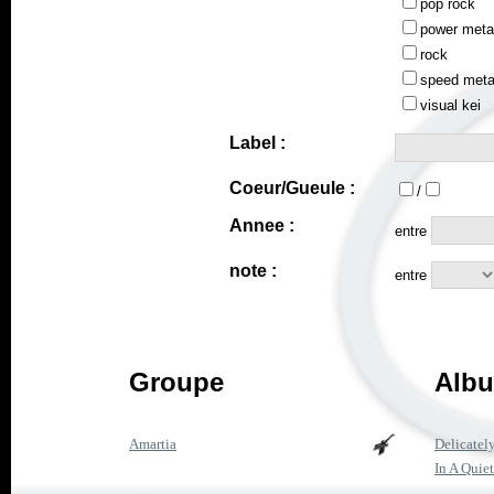
pop rock
power meta
rock
speed meta
visual kei
Label :
Coeur/Gueule :
/
Annee :
entre
note :
entre
Groupe
Albu
Amartia
Delicatel
In A Quiet 