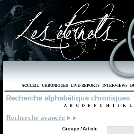
ACCUEIL
CHRONIQUES
LIVE-REPORTS
INTERVIEWS
D
Recherche alphabétique chroniques
A
B
C
D
E
F
G
H
I
J
K
L
Recherche avancée
Groupe / Artiste: