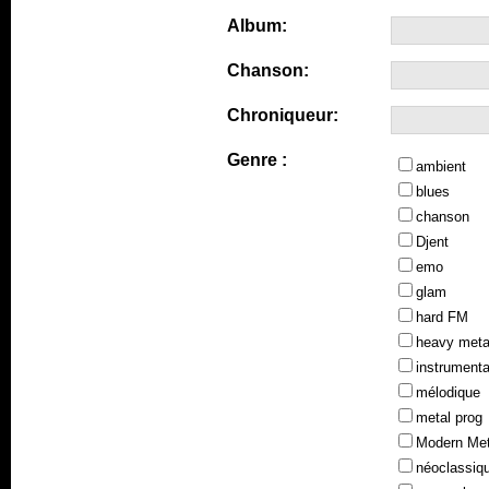
Album:
Chanson:
Chroniqueur:
Genre :
ambient
blues
chanson
Djent
emo
glam
hard FM
heavy meta
instrumenta
mélodique
metal prog
Modern Met
néoclassiq