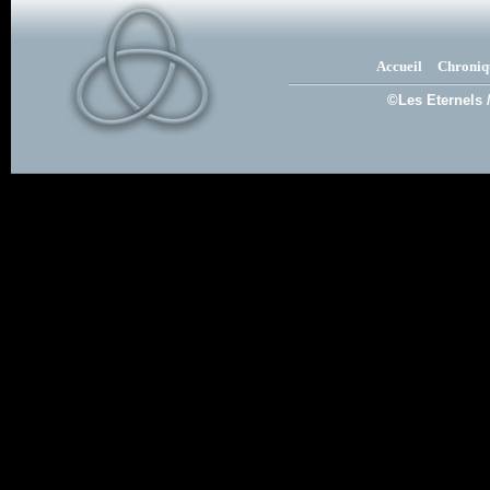
Accueil
Chroniq
©Les Eternels 