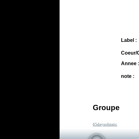
Label :
Coeur/G
Annee 
note :
Groupe
65daysofstatic