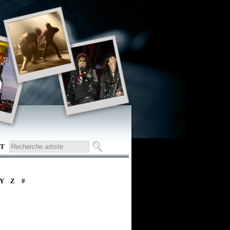
T
Y
Z
#