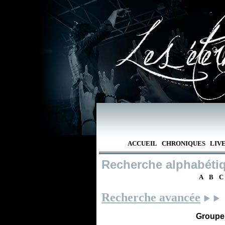
ACCUEIL
CHRONIQUES
LIV
Recherche alphabéti
A
B
C
Recherche avancée
Groupe /