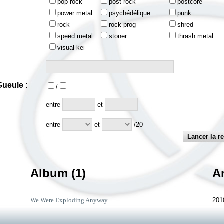
pop rock
post rock
postcore
power metal
psychédélique
punk
rock
rock prog
shred
speed metal
stoner
thrash metal
visual kei
ueule :
/
:
entre
et
entre
et
/20
Album (1)
A
We Were Exploding Anyway
201