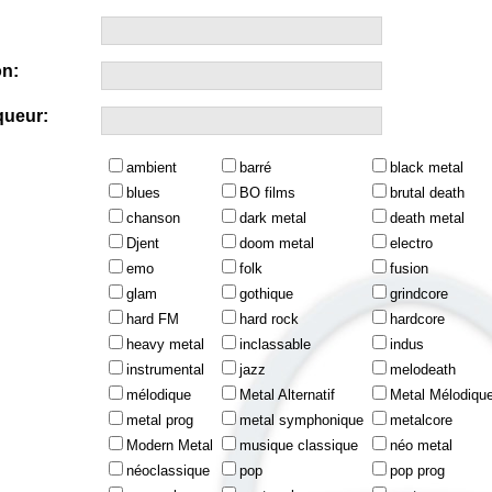
n:
queur:
ambient
barré
black metal
blues
BO films
brutal death
chanson
dark metal
death metal
Djent
doom metal
electro
emo
folk
fusion
glam
gothique
grindcore
hard FM
hard rock
hardcore
heavy metal
inclassable
indus
instrumental
jazz
melodeath
mélodique
Metal Alternatif
Metal Mélodiqu
metal prog
metal symphonique
metalcore
Modern Metal
musique classique
néo metal
néoclassique
pop
pop prog