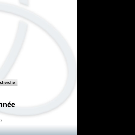
nnée
0