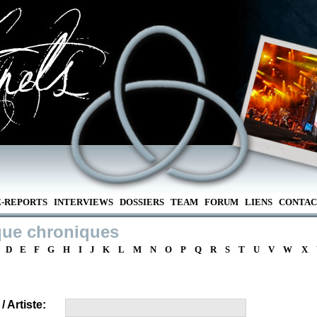
E-REPORTS
INTERVIEWS
DOSSIERS
TEAM
FORUM
LIENS
CONTAC
que chroniques
D
E
F
G
H
I
J
K
L
M
N
O
P
Q
R
S
T
U
V
W
X
 Artiste: