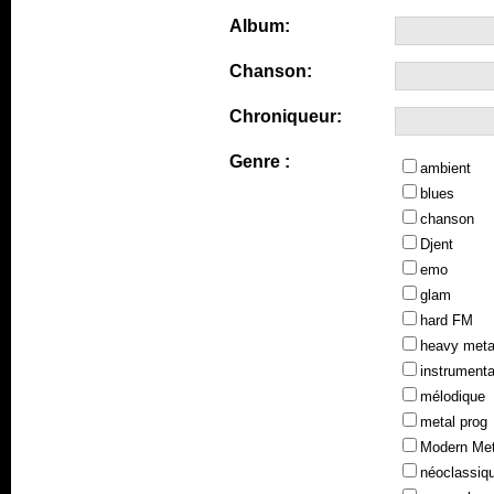
Album:
Chanson:
Chroniqueur:
Genre :
ambient
blues
chanson
Djent
emo
glam
hard FM
heavy meta
instrumenta
mélodique
metal prog
Modern Met
néoclassiq