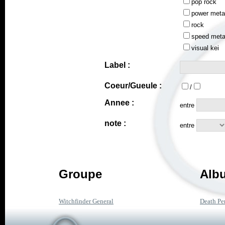
pop rock
power meta
rock
speed meta
visual kei
Label :
Coeur/Gueule :
/
Annee :
entre
note :
entre
Groupe
Albu
Witchfinder General
Death Pe