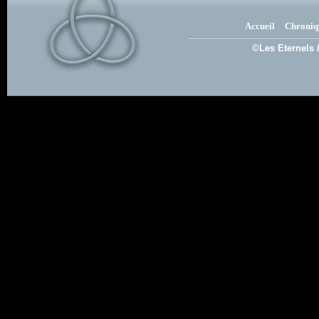
Accueil
Chroniq
©Les Eternels 