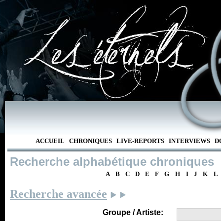
ACCUEIL
CHRONIQUES
LIVE-REPORTS
INTERVIEWS
D
Recherche alphabétique chroniques
A
B
C
D
E
F
G
H
I
J
K
L
Recherche avancée
Groupe / Artiste: