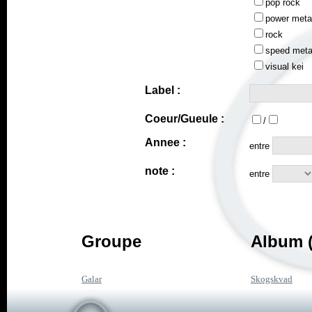
pop rock
power meta
rock
speed meta
visual kei
Label :
Coeur/Gueule :
/
Annee :
entre
note :
entre
Groupe
Album (
Galar
Skogskvad