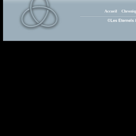
Accueil
Chroniq
©Les Eternels 