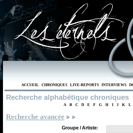
ACCUEIL
CHRONIQUES
LIVE-REPORTS
INTERVIEWS
D
Recherche alphabétique chroniques
A
B
C
D
E
F
G
H
I
J
K
L
Recherche avancée
Groupe / Artiste: