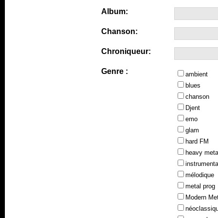
Album:
Chanson:
Chroniqueur:
Genre :
ambient
blues
chanson
Djent
emo
glam
hard FM
heavy meta
instrumenta
mélodique
metal prog
Modern Met
néoclassiq