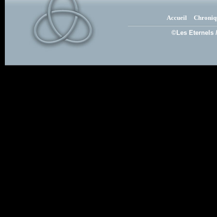
Accueil
Chroniq
©Les Eternels 