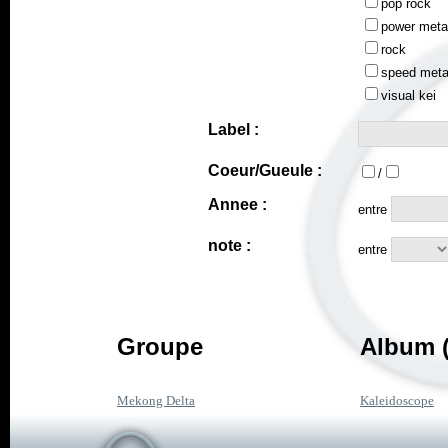
pop rock
power meta
rock
speed meta
visual kei
Label :
Coeur/Gueule :
/
Annee :
entre
note :
entre
Groupe
Album (
Mekong Delta
Kaleidoscope