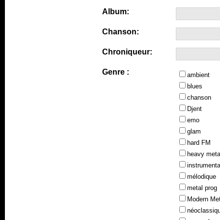
Album:
Chanson:
Chroniqueur:
Genre :
ambient
blues
chanson
Djent
emo
glam
hard FM
heavy meta
instrumenta
mélodique
metal prog
Modern Met
néoclassiq