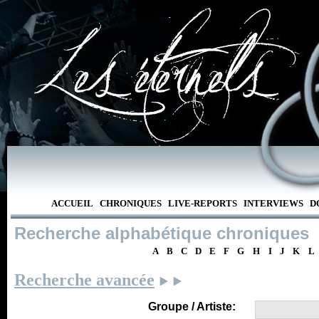
ACCUEIL
CHRONIQUES
LIVE-REPORTS
INTERVIEWS
D
Recherche alphabétique chroniques
A
B
C
D
E
F
G
H
I
J
K
L
Recherche avancée
Groupe / Artiste: