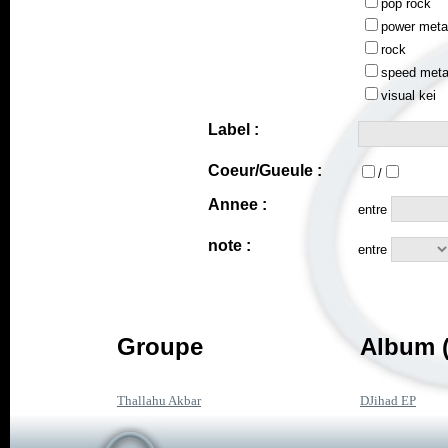
pop rock
power meta
rock
speed meta
visual kei
Label :
Coeur/Gueule :
/
Annee :
entre
note :
entre
Groupe
Album (
Thallahu Akbar
DJihad EP