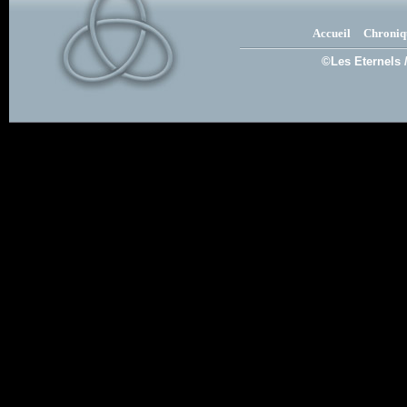
Accueil
Chroniq
©Les Eternels 