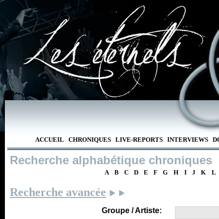
ACCUEIL
CHRONIQUES
LIVE-REPORTS
INTERVIEWS
D
Recherche alphabétique chroniques
A
B
C
D
E
F
G
H
I
J
K
L
Recherche avancée
Groupe / Artiste: