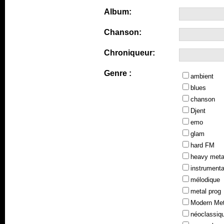
Album:
Chanson:
Chroniqueur:
Genre :
ambient
blues
chanson
Djent
emo
glam
hard FM
heavy meta
instrumenta
mélodique
metal prog
Modern Met
néoclassiq