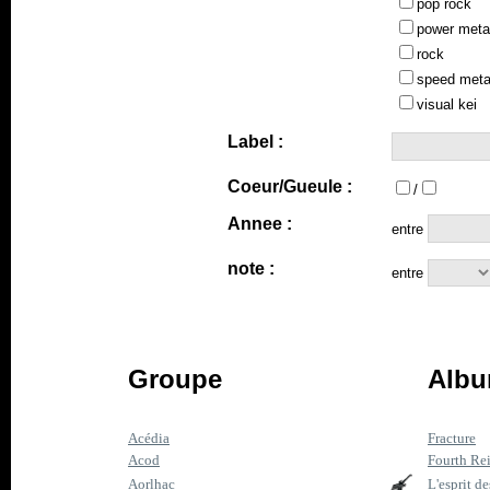
pop rock
power meta
rock
speed meta
visual kei
Label :
Coeur/Gueule :
/
Annee :
entre
note :
entre
Groupe
Albu
Acédia
Fracture
Acod
Fourth Re
Aorlhac
L'esprit de