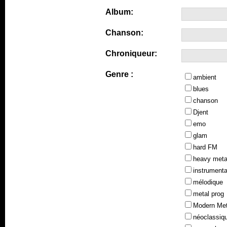
Album:
Chanson:
Chroniqueur:
Genre :
ambient
blues
chanson
Djent
emo
glam
hard FM
heavy meta
instrumenta
mélodique
metal prog
Modern Met
néoclassiq