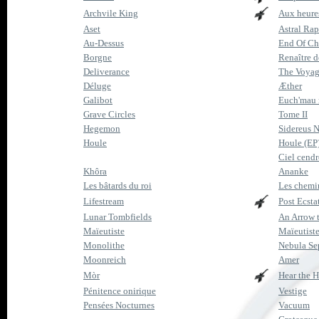
Archvile King
Aux heure
Aset
Astral Ra
Au-Dessus
End Of Ch
Borgne
Renaître d
Deliverance
The Voyag
Déluge
Æther
Galibot
Euch'mau 
Grave Circles
Tome II
Hegemon
Sidereus 
Houle
Houle (EP
Ciel cendr
Khôra
Ananke
Les bâtards du roi
Les chemin
Lifestream
Post Ecsta
Lunar Tombfields
An Arrow 
Maïeutiste
Maïeutist
Monolithe
Nebula Se
Moonreich
Amer
Mòr
Hear the H
Pénitence onirique
Vestige
Pensées Nocturnes
Vacuum