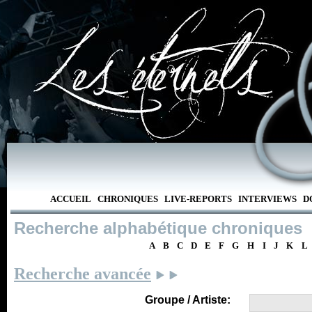
ACCUEIL
CHRONIQUES
LIVE-REPORTS
INTERVIEWS
D
Recherche alphabétique chroniques
A
B
C
D
E
F
G
H
I
J
K
L
Recherche avancée
Groupe / Artiste: