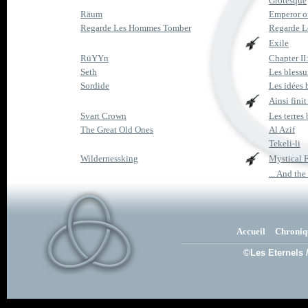
Grotesque
Räum
Emperor o
Regarde Les Hommes Tomber
Regarde 
Exile
RüYYn
Chapter II:
Seth
Les blessur
Sordide
Les idées 
Ainsi finit
Svart Crown
Les terres 
The Great Old Ones
Al Azif
Tekeli-li
Wildernessking
Mystical 
... And th
Accueil
Chroniq
©Les Eternels 