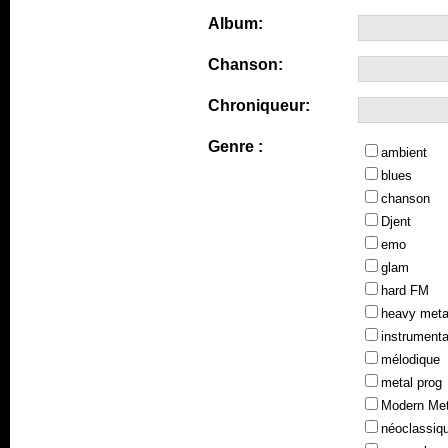
Album:
Chanson:
Chroniqueur:
Genre :
ambient
blues
chanson
Djent
emo
glam
hard FM
heavy meta
instrumenta
mélodique
metal prog
Modern Met
néoclassiq