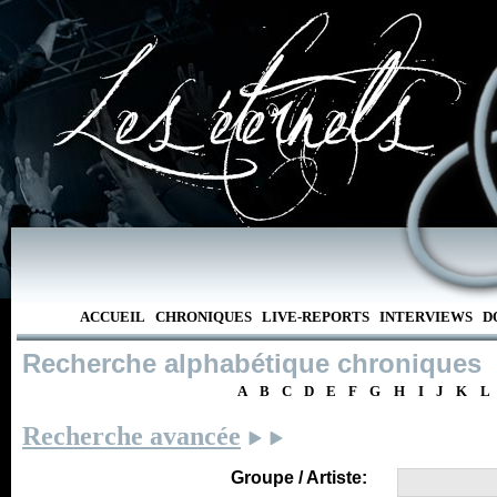
ACCUEIL
CHRONIQUES
LIVE-REPORTS
INTERVIEWS
D
Recherche alphabétique chroniques
A
B
C
D
E
F
G
H
I
J
K
L
Recherche avancée
Groupe / Artiste: