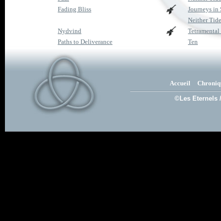
Fading Bliss
Journeys in 
Neither Tid
Nydvind
Tetramental 
Paths to Deliverance
Ten
Accueil
Chroniq
©Les Eternels 