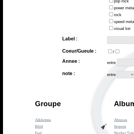
pop rock
power meta
rock
speed meta
visual kei
Label :
Coeur/Gueule :
/
Annee :
entre
note :
entre
Groupe
Album
Alkhemia
Abraxas
Blóð
Serpent
Faal
Neither Tid