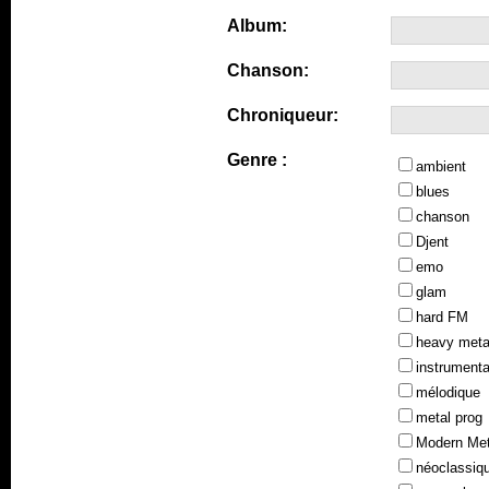
Album:
Chanson:
Chroniqueur:
Genre :
ambient
blues
chanson
Djent
emo
glam
hard FM
heavy meta
instrumenta
mélodique
metal prog
Modern Met
néoclassiq