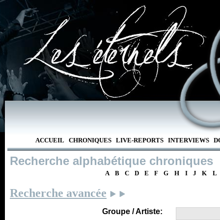
ACCUEIL
CHRONIQUES
LIVE-REPORTS
INTERVIEWS
D
Recherche alphabétique chroniques
A
B
C
D
E
F
G
H
I
J
K
L
Recherche avancée
Groupe / Artiste: