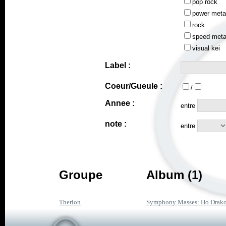
pop rock
power meta
rock
speed meta
visual kei
Label :
Coeur/Gueule :
/
Annee :
entre
note :
entre
Groupe
Album (1)
Therion
Symphony Masses: Ho Drak