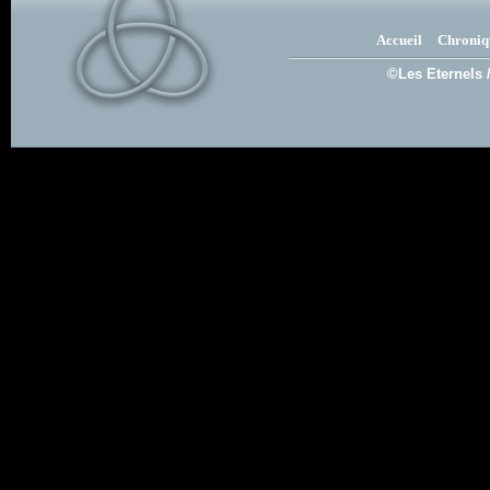
Accueil
Chroniq
©Les Eternels 