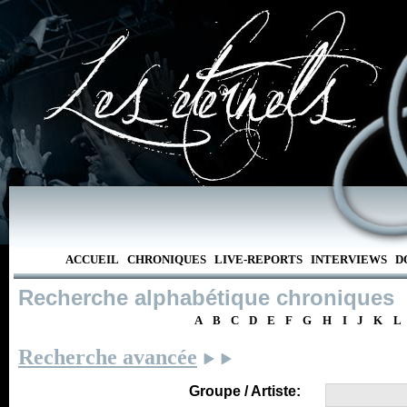
ACCUEIL
CHRONIQUES
LIVE-REPORTS
INTERVIEWS
D
Recherche alphabétique chroniques
A
B
C
D
E
F
G
H
I
J
K
L
Recherche avancée
Groupe / Artiste: