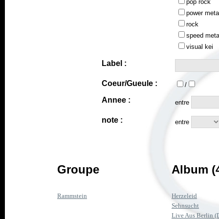
pop rock
power meta
rock
speed meta
visual kei
Label :
Coeur/Gueule :
/
Annee :
entre
note :
entre
Groupe
Album (
Rammstein
Herzeleid
Sehnsucht
Live Aus Berlin 