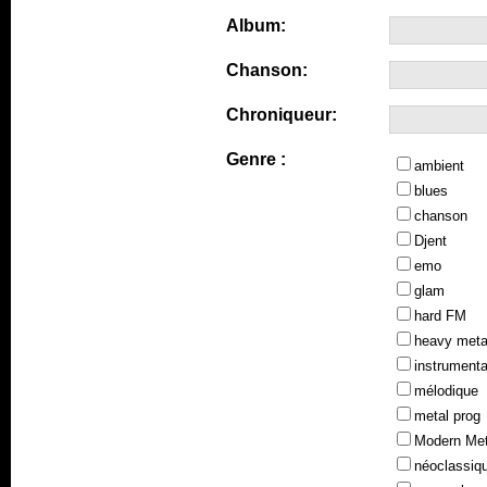
Album:
Chanson:
Chroniqueur:
Genre :
ambient
blues
chanson
Djent
emo
glam
hard FM
heavy meta
instrumenta
mélodique
metal prog
Modern Met
néoclassiq