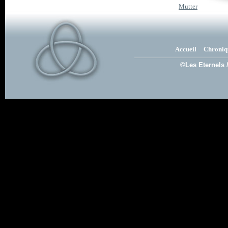
Mutter
Accueil
Chroniq
©Les Eternels 