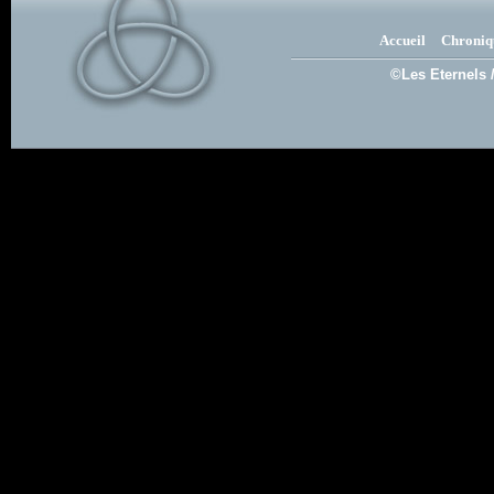
Accueil
Chroniq
©Les Eternels 