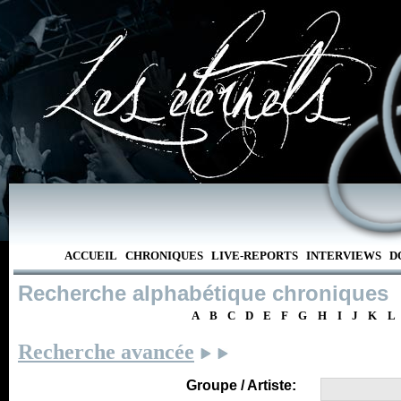
ACCUEIL
CHRONIQUES
LIVE-REPORTS
INTERVIEWS
D
Recherche alphabétique chroniques
A
B
C
D
E
F
G
H
I
J
K
L
Recherche avancée
Groupe / Artiste: