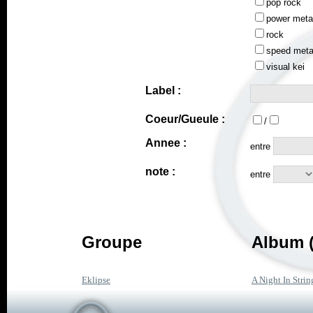
pop rock
power meta
rock
speed meta
visual kei
Label :
Coeur/Gueule :
/
Annee :
entre
note :
entre
Groupe
Album (
Eklipse
A Night In Strin