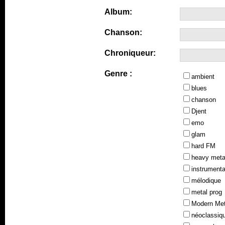
Album:
Chanson:
Chroniqueur:
Genre :
ambient
blues
chanson
Djent
emo
glam
hard FM
heavy meta
instrumenta
mélodique
metal prog
Modern Met
néoclassiq