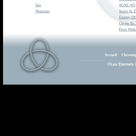
Isis
SGNL>05
Neurosis
Souls At 
Enemy Of
Given To 
Fires With
Accueil
Chroniq
©Les Eternels 