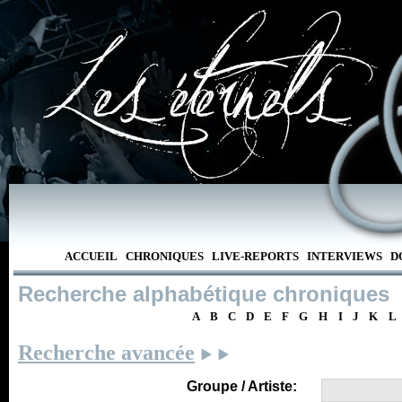
ACCUEIL
CHRONIQUES
LIVE-REPORTS
INTERVIEWS
D
Recherche alphabétique chroniques
A
B
C
D
E
F
G
H
I
J
K
L
Recherche avancée
Groupe / Artiste: