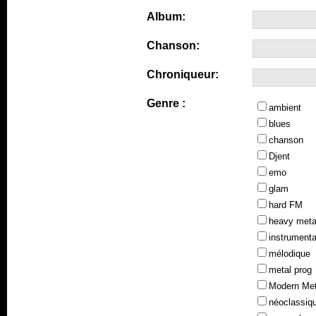
Album:
Chanson:
Chroniqueur:
Genre :
ambient
blues
chanson
Djent
emo
glam
hard FM
heavy meta
instrumenta
mélodique
metal prog
Modern Met
néoclassiq