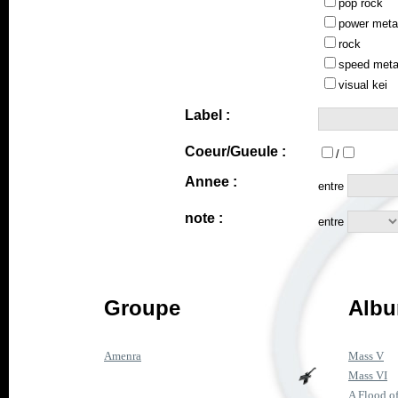
pop rock
power meta
rock
speed meta
visual kei
Label :
Coeur/Gueule :
/
Annee :
entre
note :
entre
Groupe
Albu
Amenra
Mass V
Mass VI
A Flood o