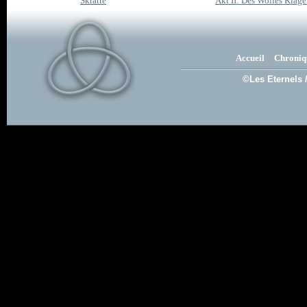
Skratte
Akt II: Des Wolfes Klag
Accueil
Chroniq
©Les Eternels 