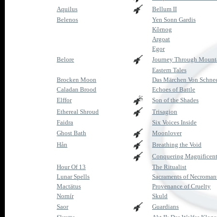
Aquilus
Bellum II
Belenos
Yen Sonn Gardis
Kôrnog
Argoat
Egor
Belore
Journey Through Mounta
Eastern Tales
Brocken Moon
Das Märchen Von Schne
Caladan Brood
Echoes of Battle
Elffor
Son of the Shades
Ethereal Shroud
Trisagion
Faidra
Six Voices Inside
Ghost Bath
Moonlover
Hån
Breathing the Void
Conquering Magnificent
Hour Of 13
The Ritualist
Lunar Spells
Sacraments of Necroman
Mactätus
Provenance of Cruelty
Nornír
Skuld
Saor
Guardians