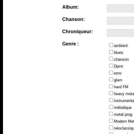
Album:
Chanson:
Chroniqueur:
Genre :
ambient
blues
chanson
Djent
emo
glam
hard FM
heavy meta
instrumenta
mélodique
metal prog
Modern Met
néoclassiq