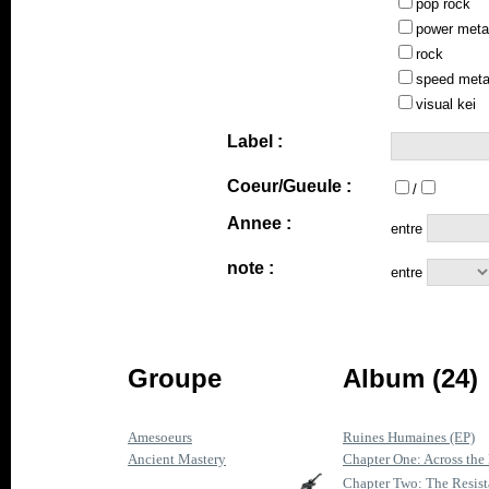
pop rock
power meta
rock
speed meta
visual kei
Label :
Coeur/Gueule :
/
Annee :
entre
note :
entre
Groupe
Album (24)
Amesoeurs
Ruines Humaines (EP)
Ancient Mastery
Chapter One: Across the M
Chapter Two: The Resis