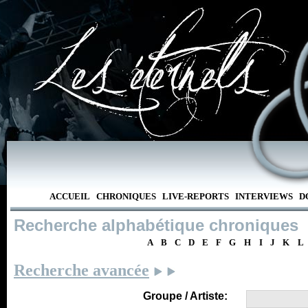
ACCUEIL
CHRONIQUES
LIVE-REPORTS
INTERVIEWS
D
Recherche alphabétique chroniques
A
B
C
D
E
F
G
H
I
J
K
L
Recherche avancée
Groupe / Artiste: