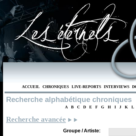
ACCUEIL
CHRONIQUES
LIVE-REPORTS
INTERVIEWS
D
Recherche alphabétique chroniques
A
B
C
D
E
F
G
H
I
J
K
L
Recherche avancée
Groupe / Artiste: