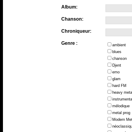
Album:
Chanson:
Chroniqueur:
Genre :
ambient
blues
chanson
Djent
emo
glam
hard FM
heavy meta
instrumenta
mélodique
metal prog
Modern Met
néoclassiq