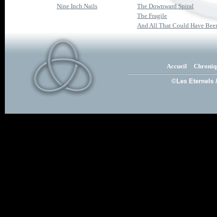
Nine Inch Nails
The Downward Spiral
The Fragile
And All That Could Have Been / S
Accueil
Chroniq
©Les Eternels 