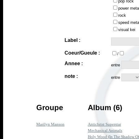
pop rock
power meta
rock
speed meta
visual kei
Label :
Coeur/Gueule :
/
Annee :
entre
note :
entre
Groupe
Album (6)
Marilyn Manson
Antichrist Superstar
Mechanical Animals
Holy Wood (In The Shadow Of T