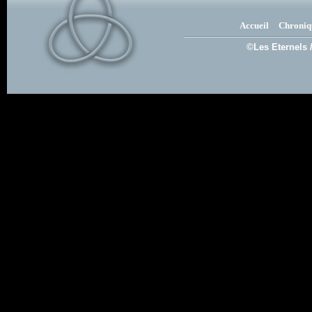
Accueil
Chroniq
©Les Eternels 