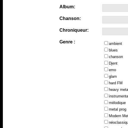
Album:
Chanson:
Chroniqueur:
Genre :
ambient
blues
chanson
Djent
emo
glam
hard FM
heavy meta
instrumenta
mélodique
metal prog
Modern Met
néoclassiq