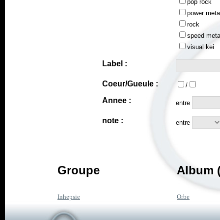
pop rock
power meta
rock
speed meta
visual kei
Label :
Coeur/Gueule :
/
Annee :
entre
note :
entre
Groupe
Album (
Inhepsie
Orbe