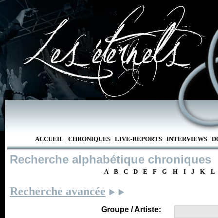
ACCUEIL
CHRONIQUES
LIVE-REPORTS
INTERVIEWS
D
Recherche alphabétique chroniques
A
B
C
D
E
F
G
H
I
J
K
L
Recherche avancée
Groupe / Artiste: