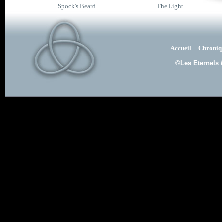
Spock's Beard
The Light
Accueil
Chroniq
©Les Eternels 