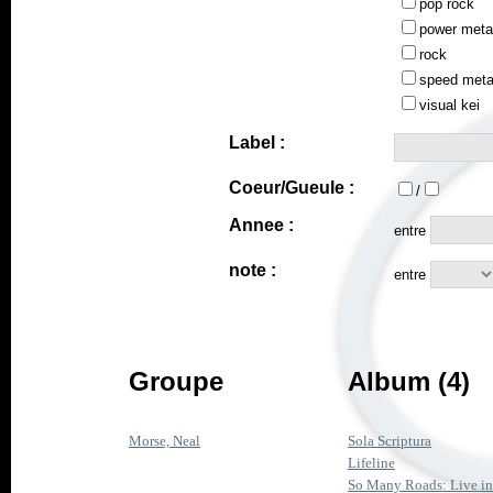
pop rock
power meta
rock
speed meta
visual kei
Label :
Coeur/Gueule :
/
Annee :
entre
note :
entre
Groupe
Album (4)
Morse, Neal
Sola Scriptura
Lifeline
So Many Roads: Live in