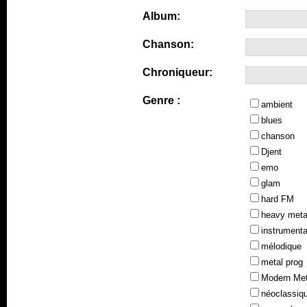
Album:
Chanson:
Chroniqueur:
Genre :
ambient
blues
chanson
Djent
emo
glam
hard FM
heavy meta
instrumenta
mélodique
metal prog
Modern Met
néoclassiq