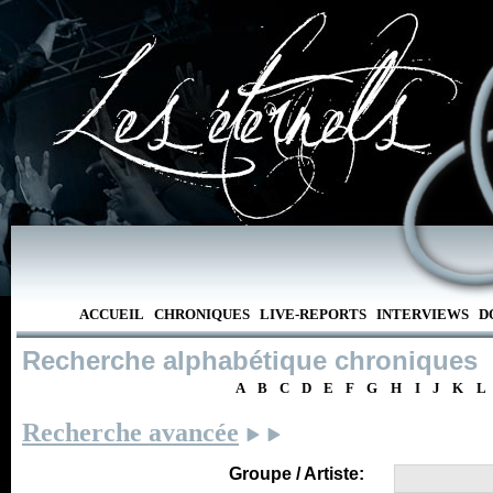
ACCUEIL
CHRONIQUES
LIVE-REPORTS
INTERVIEWS
D
Recherche alphabétique chroniques
A
B
C
D
E
F
G
H
I
J
K
L
Recherche avancée
Groupe / Artiste: