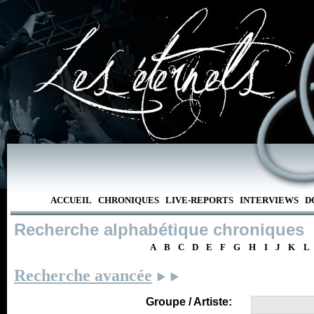
ACCUEIL
CHRONIQUES
LIVE-REPORTS
INTERVIEWS
D
Recherche alphabétique chroniques
A
B
C
D
E
F
G
H
I
J
K
L
Recherche avancée
Groupe / Artiste: