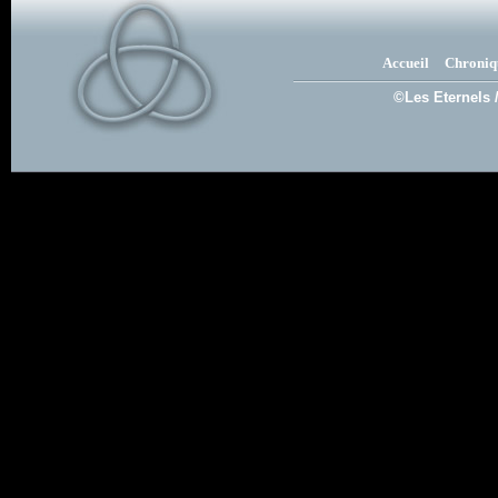
Accueil
Chroniq
©Les Eternels 