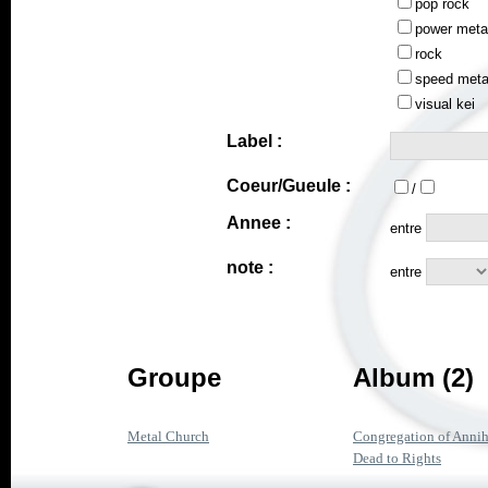
pop rock
power meta
rock
speed meta
visual kei
Label :
Coeur/Gueule :
/
Annee :
entre
note :
entre
Groupe
Album (2)
Metal Church
Congregation of Annih
Dead to Rights