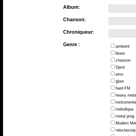
Album:
Chanson:
Chroniqueur:
Genre :
ambient
blues
chanson
Djent
emo
glam
hard FM
heavy meta
instrumenta
mélodique
metal prog
Modern Met
néoclassiq