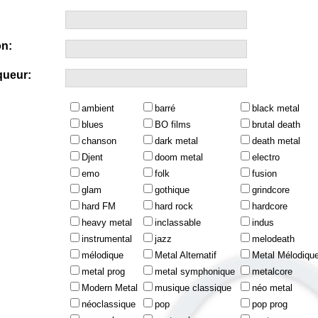
n:
queur:
ambient
barré
black metal
blues
BO films
brutal death
chanson
dark metal
death metal
Djent
doom metal
electro
emo
folk
fusion
glam
gothique
grindcore
hard FM
hard rock
hardcore
heavy metal
inclassable
indus
instrumental
jazz
melodeath
mélodique
Metal Alternatif
Metal Mélodiqu
metal prog
metal symphonique
metalcore
Modern Metal
musique classique
néo metal
néoclassique
pop
pop prog