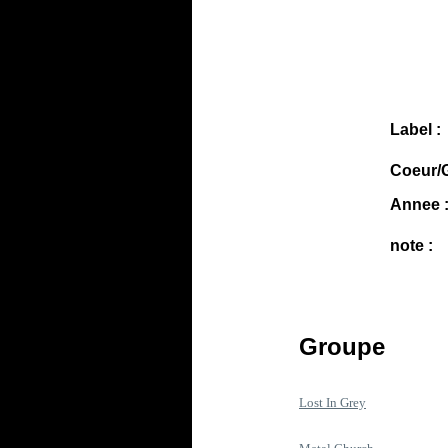
Label :
Coeur/G
Annee 
note :
Groupe
Lost In Grey