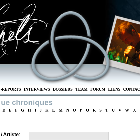
E-REPORTS
INTERVIEWS
DOSSIERS
TEAM
FORUM
LIENS
CONTAC
que chroniques
D
E
F
G
H
I
J
K
L
M
N
O
P
Q
R
S
T
U
V
W
X
 Artiste: