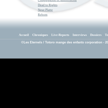
Congregation of Annihilation
Dead to Rights
Neue Platte
Reborn
Accueil
Chroniques
Live-Reports
Interviews
Dossiers
T
©Les Eternels / Totoro mange des enfants corporation - 20