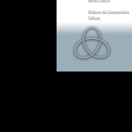
Metal Church
Milking the Goatmachine
Valkeat