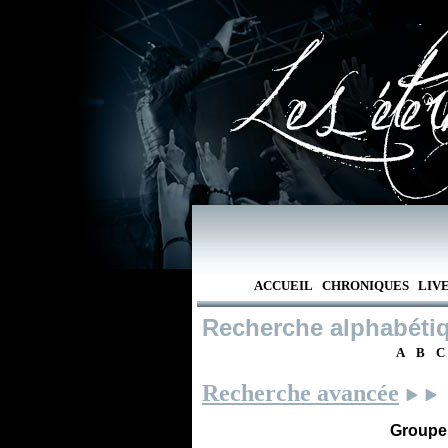
ACCUEIL
CHRONIQUES
LIV
Recherche alphabéti
A
B
C
Recherche avancée
Groupe /