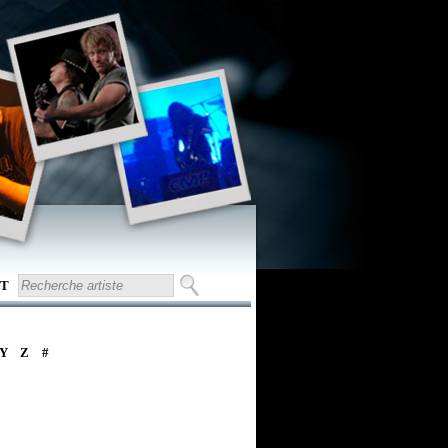
T
Y
Z
#