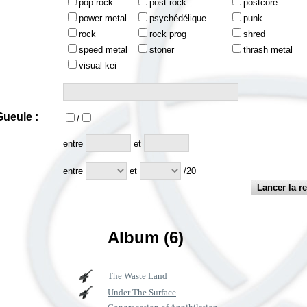
pop rock
post rock
postcore
power metal
psychédélique
punk
rock
rock prog
shred
speed metal
stoner
thrash metal
visual kei
ueule :
/
:
entre
et
entre
et
/20
Album (6)
The Waste Land
Under The Surface