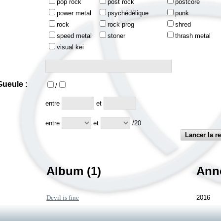
pop rock
post rock
postcore
power metal
psychédélique
punk
rock
rock prog
shred
speed metal
stoner
thrash metal
visual kei
ueule :
/
:
entre
et
entre
et
/20
Album (1)
Ann
Devil is fine
2016