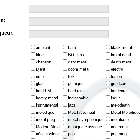
n:
queur:
ambient
barré
black metal
blues
BO films
brutal death
chanson
dark metal
death metal
Djent
doom metal
electro
emo
folk
fusion
glam
gothique
grindcore
hard FM
hard rock
hardcore
heavy metal
inclassable
indus
instrumental
jazz
melodeath
mélodique
Metal Alternatif
Metal Mélodiqu
metal prog
metal symphonique
metalcore
Modern Metal
musique classique
néo metal
néoclassique
pop
pop prog