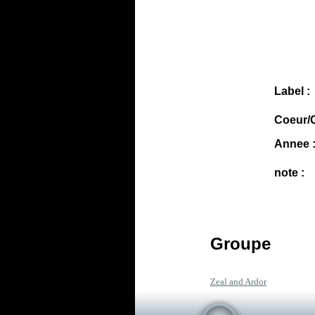
Label :
Coeur/G
Annee 
note :
Groupe
Zeal and Ardor