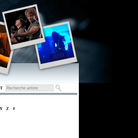
T
Y
Z
#