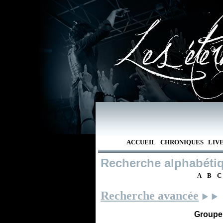
ACCUEIL
CHRONIQUES
LIV
Recherche alphabéti
A
B
C
Recherche avancée
Groupe /