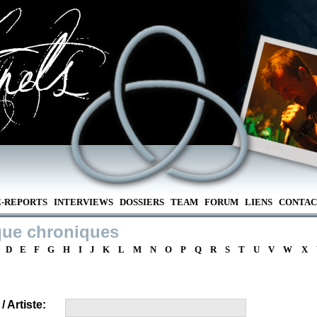
E-REPORTS
INTERVIEWS
DOSSIERS
TEAM
FORUM
LIENS
CONTAC
que chroniques
D
E
F
G
H
I
J
K
L
M
N
O
P
Q
R
S
T
U
V
W
X
 Artiste: