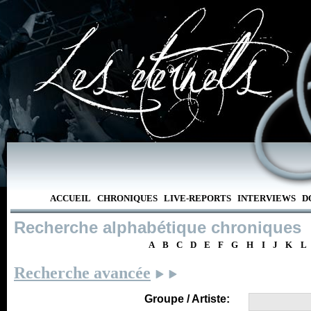
ACCUEIL
CHRONIQUES
LIVE-REPORTS
INTERVIEWS
D
Recherche alphabétique chroniques
A
B
C
D
E
F
G
H
I
J
K
L
Recherche avancée
Groupe / Artiste: