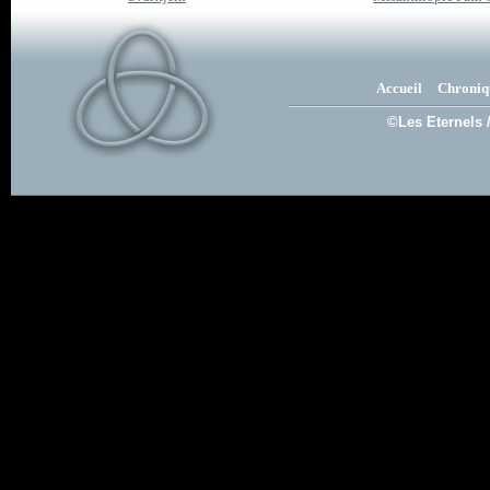
Accueil
Chroniq
©Les Eternels 