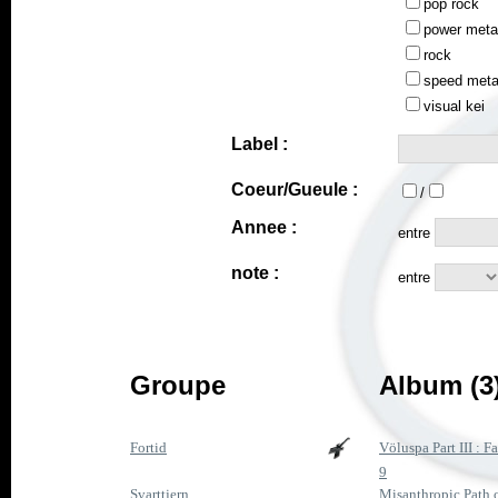
pop rock
power meta
rock
speed meta
visual kei
Label :
Coeur/Gueule :
/
Annee :
entre
note :
entre
Groupe
Album (3
Fortid
Völuspa Part III : F
9
Svarttjern
Misanthropic Path 