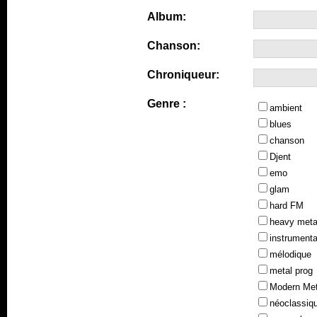
Album:
Chanson:
Chroniqueur:
Genre :
ambient
blues
chanson
Djent
emo
glam
hard FM
heavy meta
instrumenta
mélodique
metal prog
Modern Met
néoclassiq