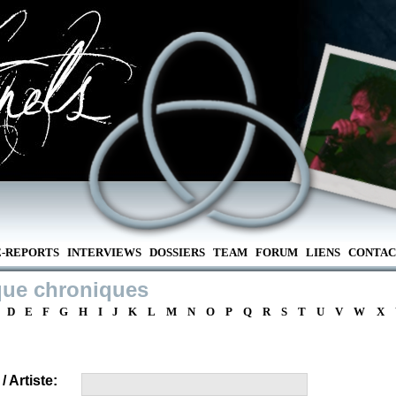
E-REPORTS
INTERVIEWS
DOSSIERS
TEAM
FORUM
LIENS
CONTAC
que chroniques
D
E
F
G
H
I
J
K
L
M
N
O
P
Q
R
S
T
U
V
W
X
 Artiste: