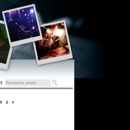
T
Y
Z
#