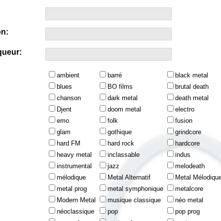
n:
queur:
ambient
barré
black metal
blues
BO films
brutal death
chanson
dark metal
death metal
Djent
doom metal
electro
emo
folk
fusion
glam
gothique
grindcore
hard FM
hard rock
hardcore
heavy metal
inclassable
indus
instrumental
jazz
melodeath
mélodique
Metal Alternatif
Metal Mélodiqu
metal prog
metal symphonique
metalcore
Modern Metal
musique classique
néo metal
néoclassique
pop
pop prog