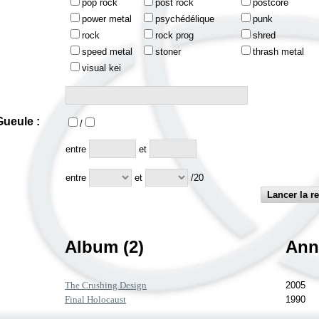
pop rock
post rock
postcore
power metal
psychédélique
punk
rock
rock prog
shred
speed metal
stoner
thrash metal
visual kei
ueule :
/
:
entre
et
entre
et
/20
Album (2)
Ann
The Crushing Design
2005
Final Holocaust
1990