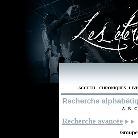
ACCUEIL
CHRONIQUES
LIV
Recherche alphabéti
A
B
C
Recherche avancée
Groupe /