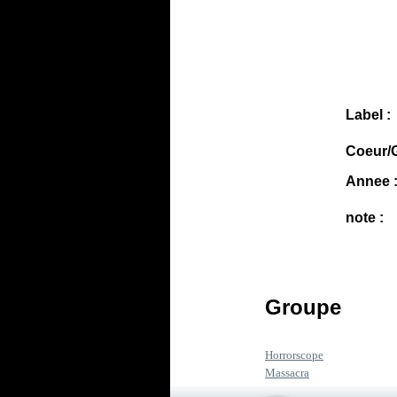
Label :
Coeur/G
Annee 
note :
Groupe
Horrorscope
Massacra