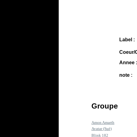
Label :
Coeur/G
Annee 
note :
Groupe
Amon Amarth
Avatar (Suè)
Blink 182