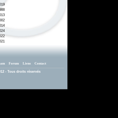
019
988
013
002
014
024
022
021
eam
Forum
Liens
Contact
12 - Tous droits réservés