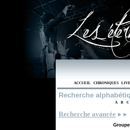
ACCUEIL
CHRONIQUES
LIV
Recherche alphabéti
A
B
C
Recherche avancée
Groupe /