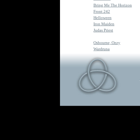
Bring Me The Horizon
Front 242
Helloween
Iron Maiden
Judas Priest
Osbourne, Ozzy
Wardruna