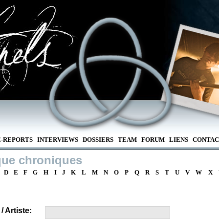
E-REPORTS
INTERVIEWS
DOSSIERS
TEAM
FORUM
LIENS
CONTAC
que chroniques
D
E
F
G
H
I
J
K
L
M
N
O
P
Q
R
S
T
U
V
W
X
 Artiste: