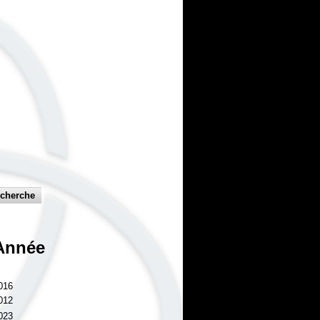
Année
016
012
023