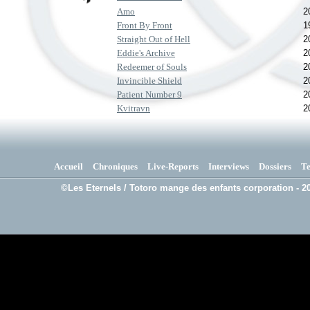
Amo
2
Front By Front
1
Straight Out of Hell
2
Eddie's Archive
2
Redeemer of Souls
2
Invincible Shield
2
Patient Number 9
2
Kvitravn
2
Accueil
Chroniques
Live-Reports
Interviews
Dossiers
T
©Les Eternels / Totoro mange des enfants corporation - 20