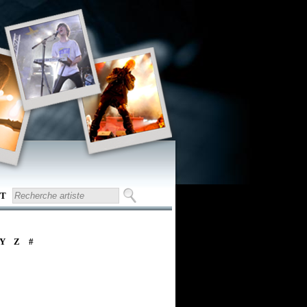
T
Y
Z
#