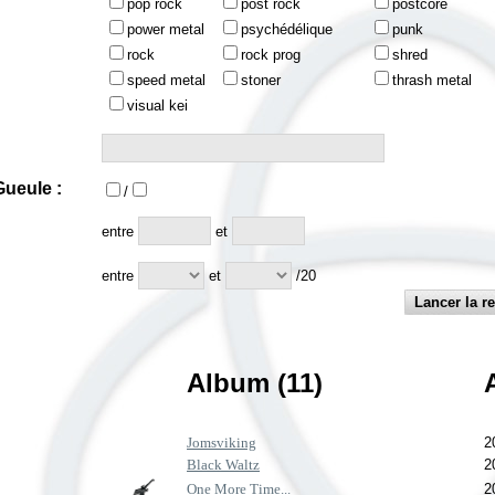
pop rock
post rock
postcore
power metal
psychédélique
punk
rock
rock prog
shred
speed metal
stoner
thrash metal
visual kei
ueule :
/
:
entre
et
entre
et
/20
Album (11)
Jomsviking
2
Black Waltz
2
One More Time...
2