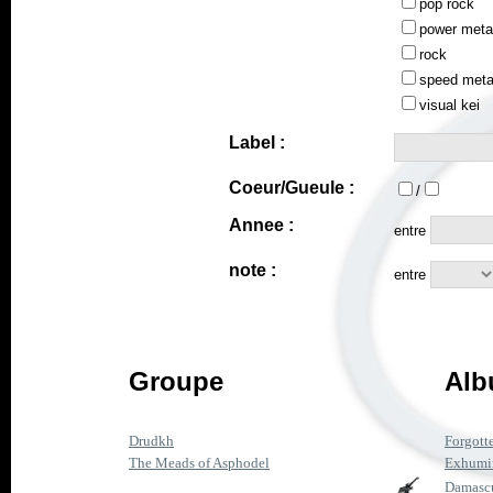
pop rock
power meta
rock
speed meta
visual kei
Label :
Coeur/Gueule :
/
Annee :
entre
note :
entre
Groupe
Alb
Drudkh
Forgott
The Meads of Asphodel
Exhumin
Damascu