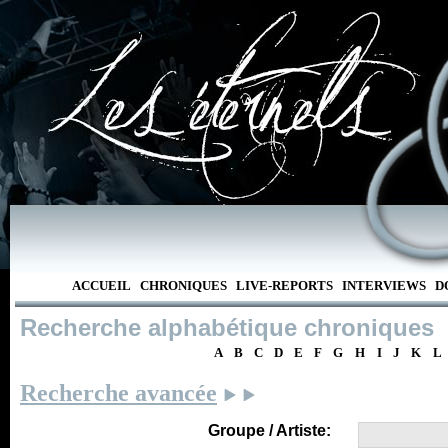
ACCUEIL
CHRONIQUES
LIVE-REPORTS
INTERVIEWS
D
Recherche alphabétique chroniques
A
B
C
D
E
F
G
H
I
J
K
L
Recherche avancée
Groupe / Artiste: