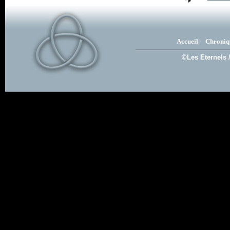
Accueil
Chroniq
©Les Eternels 