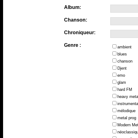
Album:
Chanson:
Chroniqueur:
Genre :
ambient
blues
chanson
Djent
emo
glam
hard FM
heavy meta
instrumenta
mélodique
metal prog
Modern Met
néoclassiq