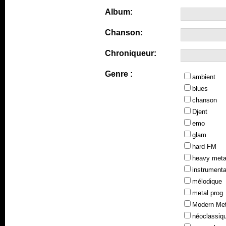
Album:
Chanson:
Chroniqueur:
Genre :
ambient
blues
chanson
Djent
emo
glam
hard FM
heavy meta
instrumenta
mélodique
metal prog
Modern Met
néoclassiq