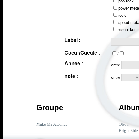
pop rock
power meta
rock
speed meta
visual kei
Label :
Coeur/Gueule :
/
Annee :
entre
note :
entre
Groupe
Album
Make Me A Donut
Olson
Bright Side