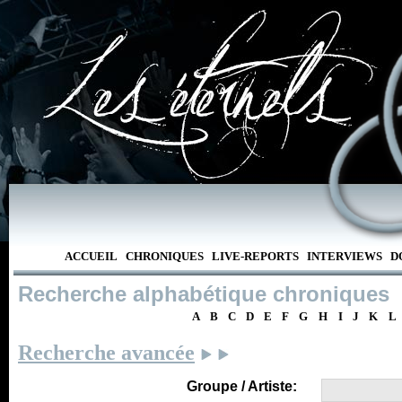
ACCUEIL
CHRONIQUES
LIVE-REPORTS
INTERVIEWS
D
Recherche alphabétique chroniques
A
B
C
D
E
F
G
H
I
J
K
L
Recherche avancée
Groupe / Artiste: