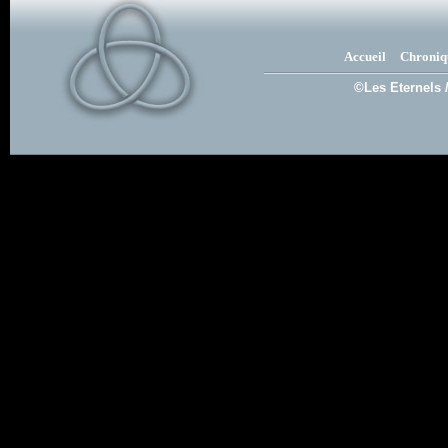
Accueil
Chroniq
©Les Eternels 