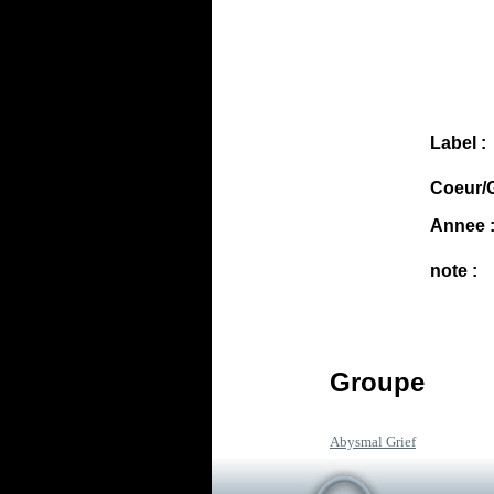
Label :
Coeur/G
Annee 
note :
Groupe
Abysmal Grief