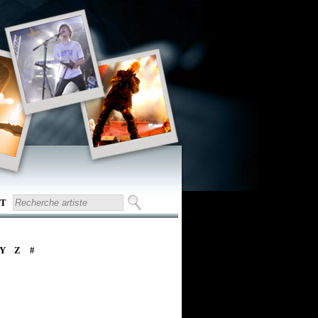
T
Y
Z
#