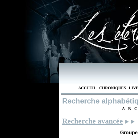
ACCUEIL
CHRONIQUES
LIV
Recherche alphabéti
A
B
C
Recherche avancée
Groupe /