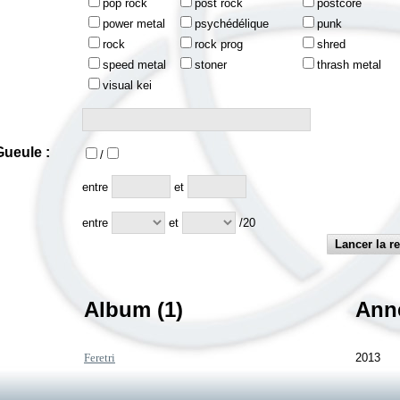
pop rock
post rock
postcore
power metal
psychédélique
punk
rock
rock prog
shred
speed metal
stoner
thrash metal
visual kei
ueule :
/
:
entre
et
entre
et
/20
Album (1)
Ann
Feretri
2013