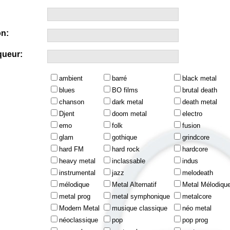
n:
queur:
ambient
barré
black metal
blues
BO films
brutal death
chanson
dark metal
death metal
Djent
doom metal
electro
emo
folk
fusion
glam
gothique
grindcore
hard FM
hard rock
hardcore
heavy metal
inclassable
indus
instrumental
jazz
melodeath
mélodique
Metal Alternatif
Metal Mélodiqu
metal prog
metal symphonique
metalcore
Modern Metal
musique classique
néo metal
néoclassique
pop
pop prog