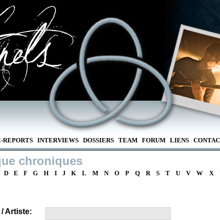
E-REPORTS
INTERVIEWS
DOSSIERS
TEAM
FORUM
LIENS
CONTAC
que chroniques
D
E
F
G
H
I
J
K
L
M
N
O
P
Q
R
S
T
U
V
W
X
 Artiste: