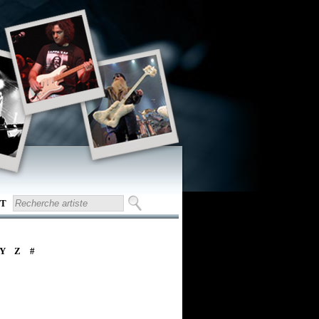
T
Y
Z
#