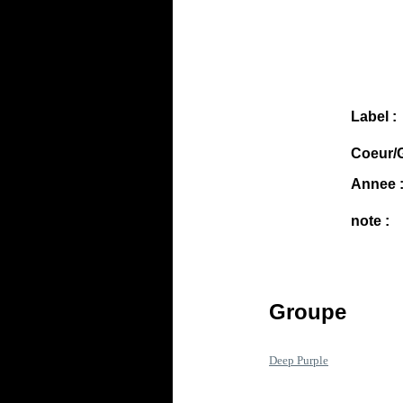
Label :
Coeur/G
Annee 
note :
Groupe
Deep Purple