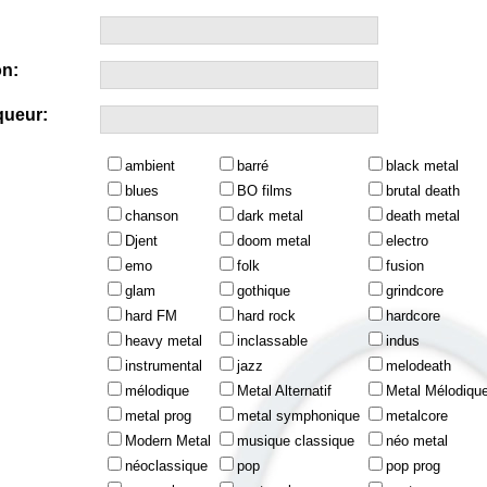
n:
queur:
ambient
barré
black metal
blues
BO films
brutal death
chanson
dark metal
death metal
Djent
doom metal
electro
emo
folk
fusion
glam
gothique
grindcore
hard FM
hard rock
hardcore
heavy metal
inclassable
indus
instrumental
jazz
melodeath
mélodique
Metal Alternatif
Metal Mélodiqu
metal prog
metal symphonique
metalcore
Modern Metal
musique classique
néo metal
néoclassique
pop
pop prog