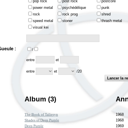
pop rock
post rock
postcore
power metal
psychédélique
punk
rock
rock prog
shred
speed metal
stoner
thrash metal
visual kei
ueule :
/
:
entre
et
entre
et
/20
Album (3)
An
The Book of Taliesyn
1968
Shades of Deep Purple
1968
Deep Purple
1969