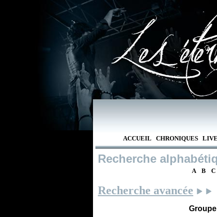
ACCUEIL
CHRONIQUES
LIV
Recherche alphabéti
A
B
C
Recherche avancée
Groupe /