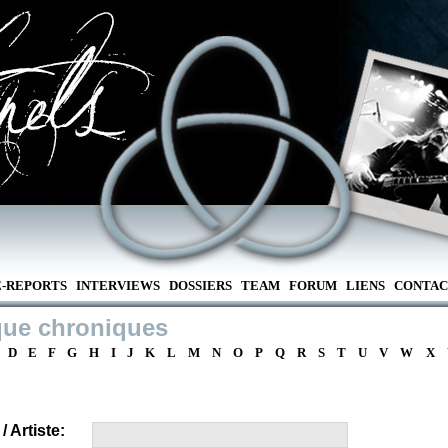
E-REPORTS
INTERVIEWS
DOSSIERS
TEAM
FORUM
LIENS
CONTAC
que chroniques
D
E
F
G
H
I
J
K
L
M
N
O
P
Q
R
S
T
U
V
W
X
 Artiste: