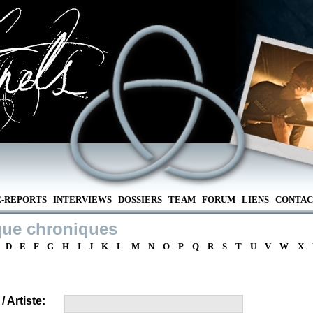
E-REPORTS
INTERVIEWS
DOSSIERS
TEAM
FORUM
LIENS
CONTAC
que chroniques
D
E
F
G
H
I
J
K
L
M
N
O
P
Q
R
S
T
U
V
W
X
 Artiste: