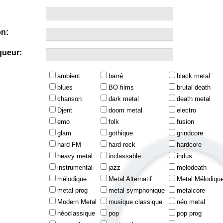
n:
queur:
ambient
barré
black metal
blues
BO films
brutal death
chanson
dark metal
death metal
Djent
doom metal
electro
emo
folk
fusion
glam
gothique
grindcore
hard FM
hard rock
hardcore
heavy metal
inclassable
indus
instrumental
jazz
melodeath
mélodique
Metal Alternatif
Metal Mélodiqu
metal prog
metal symphonique
metalcore
Modern Metal
musique classique
néo metal
néoclassique
pop
pop prog