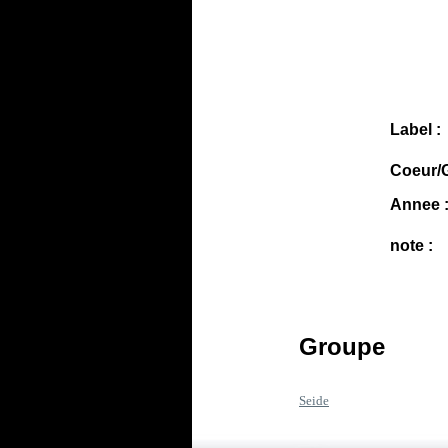
Label :
Coeur/G
Annee 
note :
Groupe
Seide