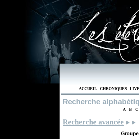
ACCUEIL
CHRONIQUES
LIV
Recherche alphabéti
A
B
C
Recherche avancée
Groupe /