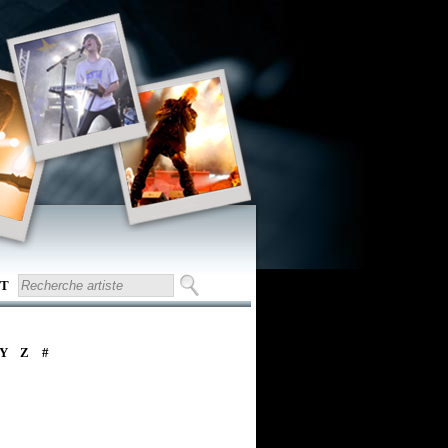
T
Y
Z
#