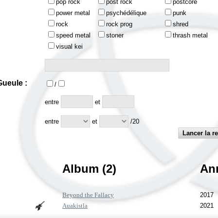
pop rock
post rock
postcore
power metal
psychédélique
punk
rock
rock prog
shred
speed metal
stoner
thrash metal
visual kei
ueule :
/
:
entre
et
entre
et
/20
Album (2)
An
Beyond the Fallacy
2017
Auakistla
2021