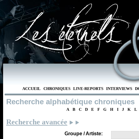
ACCUEIL
CHRONIQUES
LIVE-REPORTS
INTERVIEWS
D
Recherche alphabétique chroniques
A
B
C
D
E
F
G
H
I
J
K
L
Recherche avancée
Groupe / Artiste: