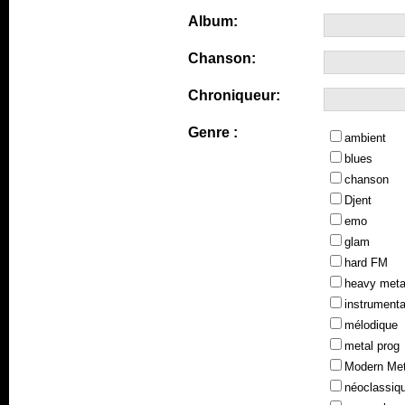
Album:
Chanson:
Chroniqueur:
Genre :
ambient
blues
chanson
Djent
emo
glam
hard FM
heavy meta
instrumenta
mélodique
metal prog
Modern Met
néoclassiq