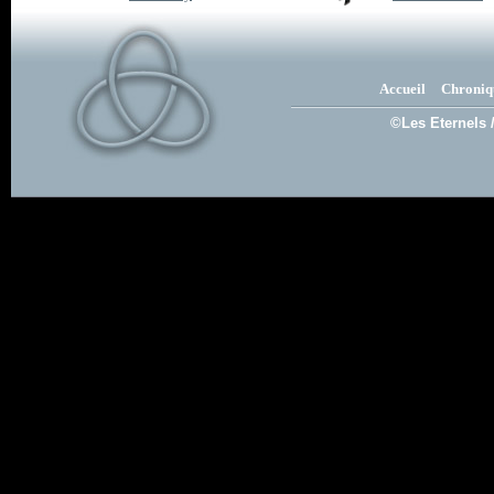
Accueil
Chroniq
©Les Eternels 