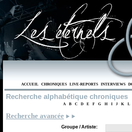
ACCUEIL
CHRONIQUES
LIVE-REPORTS
INTERVIEWS
D
Recherche alphabétique chroniques
A
B
C
D
E
F
G
H
I
J
K
L
Recherche avancée
Groupe / Artiste: