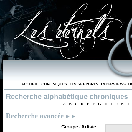
ACCUEIL
CHRONIQUES
LIVE-REPORTS
INTERVIEWS
D
Recherche alphabétique chroniques
A
B
C
D
E
F
G
H
I
J
K
L
Recherche avancée
Groupe / Artiste: