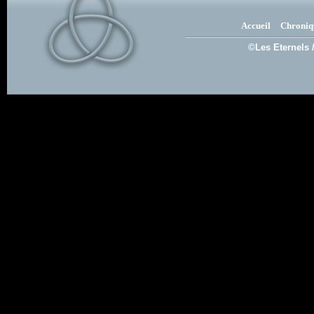
Accueil
Chroniq
©Les Eternels 