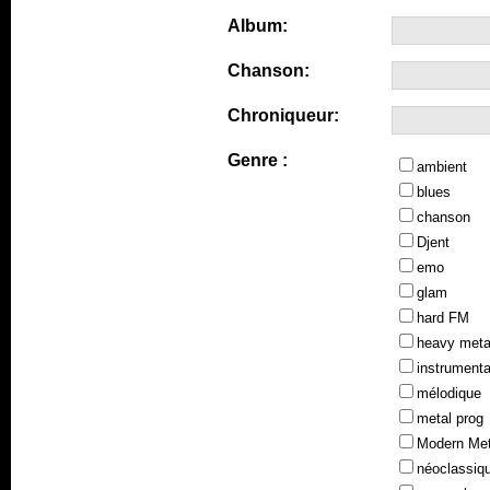
Album:
Chanson:
Chroniqueur:
Genre :
ambient
blues
chanson
Djent
emo
glam
hard FM
heavy meta
instrumenta
mélodique
metal prog
Modern Met
néoclassiq