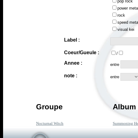
pop rock
power meta
rock
speed meta
visual kei
Label :
Coeur/Gueule :
/
Annee :
entre
note :
entre
Groupe
Album 
Nocturnal Witch
Summoning He